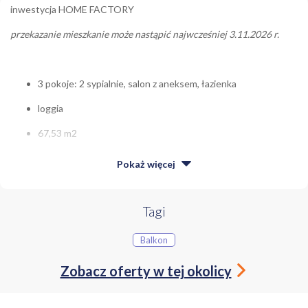
inwestycja HOME FACTORY
przekazanie mieszkanie może nastąpić najwcześniej 3.11.2026 r.
3 pokoje: 2 sypialnie, salon z aneksem, łazienka
loggia
67,53 m2
klimatyzacja
Pokaż
więcej
drewniana podłoga
miejsce parkingowe - 50 000 zł
Tagi
budynek z 2023 roku
Balkon
czynsz - ok. 900 zł
Zobacz oferty w tej okolicy
ul. KOTSISA 8c - Praga Północ