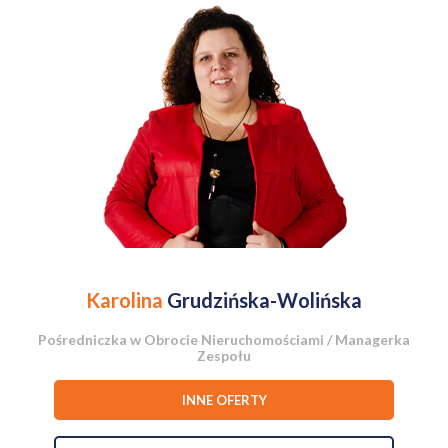
Rozkład pomieszczeń:
salon z aneksem - 32 m2
sypialnia 1 - 10 m2
sypialnia 2 - 11 m2
łazienka - 4 m2
loggia - 3 m2
Karolina
Grudzińska-Wolińska
Gotowe do zamieszkanie, 3 pokojowe mieszkanie, zlokalizowane w
Pośredniczka w Obrocie Nieruchomościami / Managerka
bardzo szybko rozwijającej się części Warszawskiej Pragi Północ.
Zespołu
Lokal został wykończony przez właścicieli na własne potrzeby w
2023 roku. Dzięki dużej liczbie mebli na wymiar, znajdą tu Państwo
INNE OFERTY
odpowiednią ilość miejsca do przechowywania. W całym mieszkaniu
(oprócz łazienki) zamontowano drewnianą podłogę. Dla pełnego
komfortu w salonie znajduje się klimatyzacja. Do mieszkania dociera