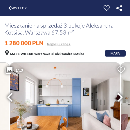
$
WSTECZ
ZGŁOŚ
WYCEŃ
Mieszkanie na sprzedaż 3 pokoje Aleksandra
Kotsisa, Warszawa 67.53 m²
1 280 000 PLN
Negocjuj cenę >
MAPA
MAZOWIECKIE Warszawa ul. Aleksandra Kotsisa
1/15