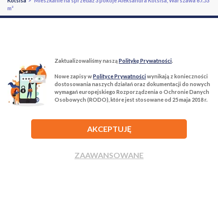
Kotsisa
> Mieszkanie na sprzedaż 3 pokoje Aleksandra Kotsisa, Warszawa 67.53
m²
Zaktualizowaliśmy naszą
Politykę Prywatności
.
Nowe zapisy w
Polityce Prywatności
wynikają z konieczności
T:
22 299 68 68
M:
biuro@tur-nieruchomosci.pl
dostosowania naszych działań oraz dokumentacji do nowych
wymagań europejskiego Rozporządzenia o Ochronie Danych
Osobowych (RODO), które jest stosowane od 25 maja 2018 r.
Biuro Nieruchomości Tur Nieruchomości
03−134 Warszawa, ul. Książkowa 10/4u
AKCEPTUJĘ
ROZWIŃ
ZAAWANSOWANE
ZADZWOŃ
NAPISZ
Agencja nieruchomości Tur Nieruchomości © 2026 Wszelkie prawa
zastrzeżone.