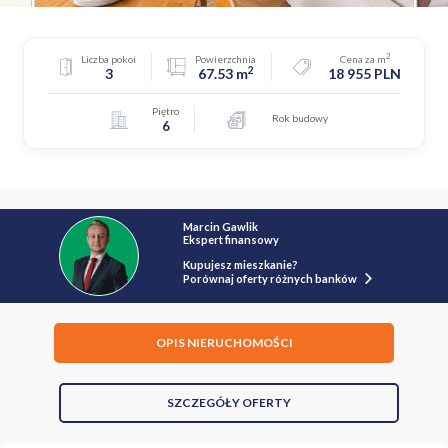
2
Liczba pokoi
Powierzchnia
Cena za m
2
3
67.53 m
18 955 PLN
Piętro
Rok budowy
6
Marcin Gawlik
Ekspert finansowy
Kupujesz mieszkanie?
Porównaj oferty różnych banków
OPIS NIERUCHOMOŚCI
SZCZEGÓŁY OFERTY