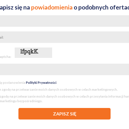
apisz się na
powiadomienia
o podobnych oferta
captcha:
ję postanowienia
Polityki Prywatności
.
 zgodę na przetwarzanie moich danych osobowych w celach marketingowych.
godę na przetwarzanie moich danych osobowych w celach przesyłania informacji h
 marketingu bezpośredniego.
ZAPISZ SIĘ