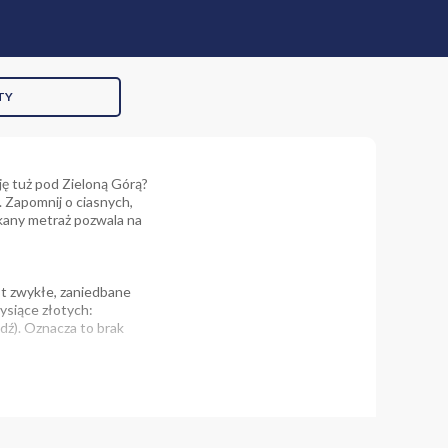
TY
ję tuż pod Zieloną Górą?
 Zapomnij o ciasnych,
ykany metraż pozwala na
st zwykłe, zaniedbane
ysiące złotych:
dź). Oznacza to brak
utną kontrolę nad
e, doskonale
i pokój, luksusową