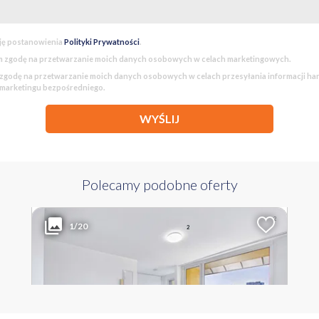
ję postanowienia
Polityki Prywatności
.
 zgodę na przetwarzanie moich danych osobowych w celach marketingowych.
godę na przetwarzanie moich danych osobowych w celach przesyłania informacji h
 marketingu bezpośredniego.
WYŚLIJ
Polecamy podobne oferty
295 000 PLN
WYŁĄCZNOŚĆ
2
Liczba pokoi
Powierzchnia
Cena za m
1/20
2
1
35.90 m
8 217 PLN
LUBUSKIE Zielona Góra ul. Tadeusza Zawadzkiego "Zośki"