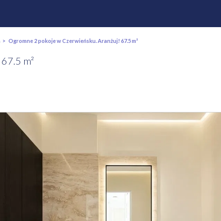
a
> Ogromne 2 pokoje w Czerwieńsku. Aranżuj! 67.5 m²
 67.5 m²