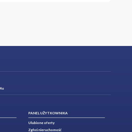
4u
PANEL UŻYTKOWNIKA
Ulubione oferty
Zgłoś nieruchomość