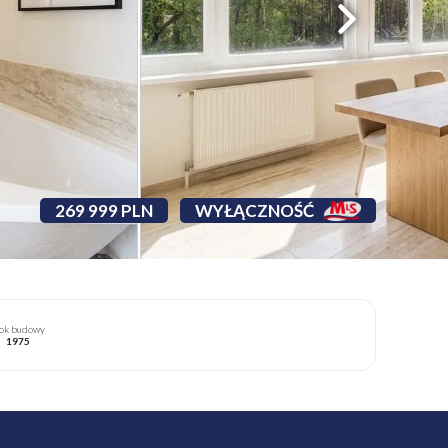
269 999 PLN
WYŁĄCZNOŚĆ
ok budowy
1975