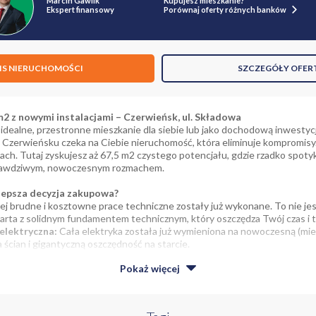
Marcin Gawlik
Kupujesz mieszkanie?
Ekspert finansowy
Porównaj oferty różnych banków
IS NIERUCHOMOŚCI
SZCZEGÓŁY OFER
2 z nowymi instalacjami – Czerwieńsk, ul. Składowa
 idealne, przestronne mieszkanie dla siebie lub jako dochodową inwestyc
w Czerwieńsku czeka na Ciebie nieruchomość, która eliminuje kompromisy.
ach. Tutaj zyskujesz aż 67,5 m2 czystego potencjału, gdzie rzadko spot
prawdziwym, nowoczesnym rozmachem.
lepsza decyzja zakupowa?
ziej brudne i kosztowne prace techniczne zostały już wykonane. To nie je
karta z solidnym fundamentem technicznym, który oszczędza Twój czas i t
elektryczna:
Cała elektryka została już wymieniona na nowoczesną (mie
 ścian i gigantyczną oszczędność na starcie.
nie gazowe:
Nowy system zapewnia pełną niezależność, wygodę i absol
Pokaż
więcej
ecydujesz, kiedy zaczyna się Twój sezon grzewczy.
rzeni (Możliwość aranżacji 2 lub 3 pokoi):
Obecnie to dwa gigantyczn
e. Taki metraż daje Ci pełną swobodę – bez problemu wydzielisz tu trzec
romny salon z aneksem i wyspą kuchenną.