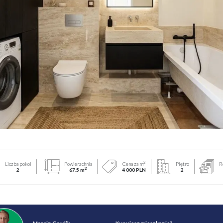
2
Liczba pokoi
Powierzchnia
Cena za m
Piętro
R
2
2
67.5 m
4 000 PLN
2