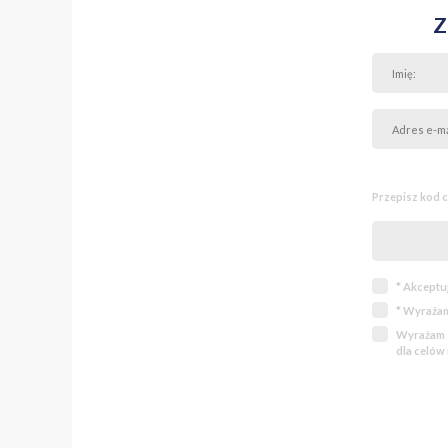
Z
Przepisz kod 
* Akceptu
* Wyrażam
Wyrażam z
dla celów