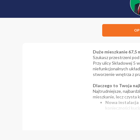
OP
Duże mieszkanie 67,5 m
Szukasz przestrzeni pod
Przy ulicy Składowej 5 
niefunkcjonalnych układ
stworzenie wnętrza z 
Dlaczego to Twoja naj
Najtrudniejsze, najbard
mieszkanie, lecz czysta 
Nowa instalacja 
konieczności kucia
Własne ogrzewa
rachunkami. Sam d
Królestwo przest
doświetlone pokoj
garderobę lub og