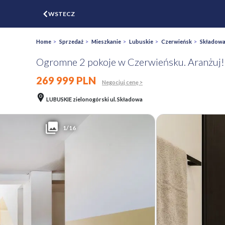
$
WSTECZ
ZGŁOŚ
WYCEŃ
Home
>
Sprzedaż
>
Mieszkanie
>
Lubuskie
>
Czerwieńsk
>
Składow
Ogromne 2 pokoje w Czerwieńsku. Aranżuj!
269 999 PLN
Negocjuj cenę >
LUBUSKIE zielonogórski ul. Składowa
1/16