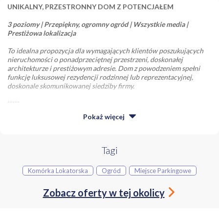
UNIKALNY, PRZESTRONNY DOM Z POTENCJAŁEM
3 poziomy | Przepiękny, ogromny ogród | Wszystkie media |
Prestiżowa lokalizacja
To idealna propozycja dla wymagających klientów poszukujących
nieruchomości o ponadprzeciętnej przestrzeni, doskonałej
architekturze i prestiżowym adresie. Dom z powodzeniem spełni
funkcję luksusowej rezydencji rodzinnej lub reprezentacyjnej,
doskonale skomunikowanej siedziby firmy.
*****
Pokaż
więcej
ROZKŁAD POMIESZCZEŃ:
Poziom -1 (Suterena / Piwnica - z oknami):
Tagi
* Spektakularny, prywatny apartament małżeński o powierzchni aż
90 m² z dedykowaną, pojemną garderobą,
Komórka Lokatorska
Ogród
Miejsce Parkingowe
* luksusowa strefa SPA z sauną oraz osobną łazienką,
* prywatna siłownia / strefa fitness,
Zobacz oferty w tej okolicy
* dodatkowa, niezależna garderoba,
* funkcjonalna pralnia,kotłownia
* oraz pomieszczenia techniczne.