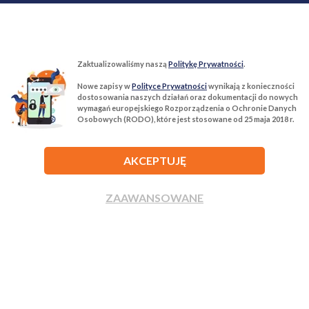
Zaktualizowaliśmy naszą
Politykę Prywatności
.
Nowe zapisy w
Polityce Prywatności
wynikają z konieczności
T:
22 299 68 68
M:
biuro@tur-nieruchomosci.pl
dostosowania naszych działań oraz dokumentacji do nowych
wymagań europejskiego Rozporządzenia o Ochronie Danych
Osobowych (RODO), które jest stosowane od 25 maja 2018 r.
Biuro Nieruchomości Tur Nieruchomości
03−134 Warszawa, ul. Książkowa 10/4u
AKCEPTUJĘ
ROZWIŃ
ZAAWANSOWANE
ZADZWOŃ
NAPISZ
Agencja nieruchomości Tur Nieruchomości © 2026 Wszelkie prawa
zastrzeżone.