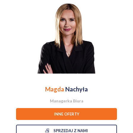
Poziom 1 (Parter - strefa dzienna i prywatna):
* Open Space: przestronny salon połączony z funkcjonalną jadalnią
oraz w pełni wyposażoną kuchnią,
* całoroczny ogród zimowy, będący naturalnym przedłużeniem
salonu i idealnym miejscem na relaks z widokiem na zieleń,
* tzw. „brudna kuchnia” ,
* 2 ustawne sypialnie (doskonałe również na gabinety biurowe),
* elegancka łazienka oraz osobna toaleta dla gości,
* reprezentacyjna strefa wejściowa.
Poziom 2 (Piętro - strefa prywatna / biurowa):
* 3 przestronne, jasne sypialnie (lub komfortowe pokoje pracy),
* salon kąpielowy (duża łazienka),
* otwarty, jasny hol ze specjalnie wydzieloną strefą relaksu.
Magda
Nachyła
STANDARD I ARCHITEKTURA:
Managerka Biura
Nieruchomość wyróżnia się unikalną bryłą i doskonałym
INNE OFERTY
rozplanowaniem przestrzeni, zaprojektowaną przez wybitnego
architekta dr inża. Mariana Jacka Fikusa (SARP) . Budynek został
wzniesiony w technologii tradycyjnej z wysokiej jakości cegły , co
SPRZEDAJ Z NAMI
gwarantuje doskonałą izolację termiczną i trwałość na pokolenia.