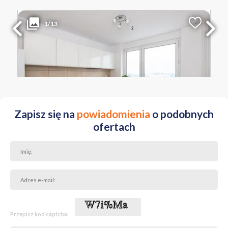
479 000 PLN
WYŁĄCZNOŚĆ
1/13
2
Liczba pokoi
Powierzchnia
Cena za m
2
1
37.20 m
12 876 PLN
WIELKOPOLSKIE Poznań Starołęka ul. Unii Lubelskiej
Zapisz się na
powiadomienia
o podobnych
ofertach
Przepisz kod captcha: