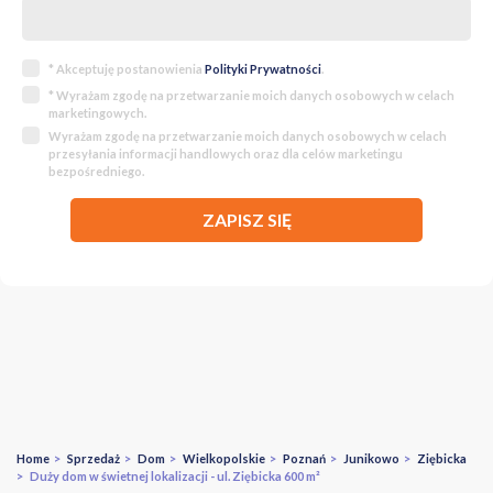
* Akceptuję postanowienia
Polityki Prywatności
.
* Wyrażam zgodę na przetwarzanie moich danych osobowych w celach
marketingowych.
Wyrażam zgodę na przetwarzanie moich danych osobowych w celach
przesyłania informacji handlowych oraz dla celów marketingu
bezpośredniego.
ZAPISZ SIĘ
Home
>
Sprzedaż
>
Dom
>
Wielkopolskie
>
Poznań
>
Junikowo
>
Ziębicka
> Duży dom w świetnej lokalizacji - ul. Ziębicka 600 m²