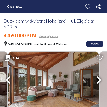
$
WSTECZ
ZGŁOŚ
WYCEŃ
Duży dom w świetnej lokalizacji - ul. Ziębicka
600 m²
4 490 000 PLN
Negocjuj cenę >
MAPA
WIELKOPOLSKIE Poznań Junikowo ul. Ziębicka
1/14