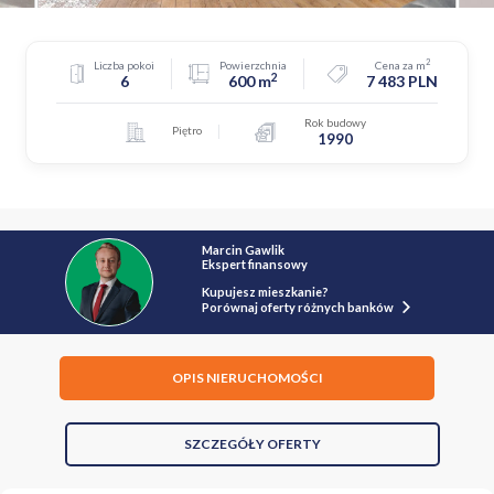
2
Liczba pokoi
Powierzchnia
Cena za m
2
6
600 m
7 483 PLN
Rok budowy
Piętro
1990
Marcin Gawlik
Ekspert finansowy
Kupujesz mieszkanie?
Porównaj oferty różnych banków
OPIS NIERUCHOMOŚCI
SZCZEGÓŁY OFERTY