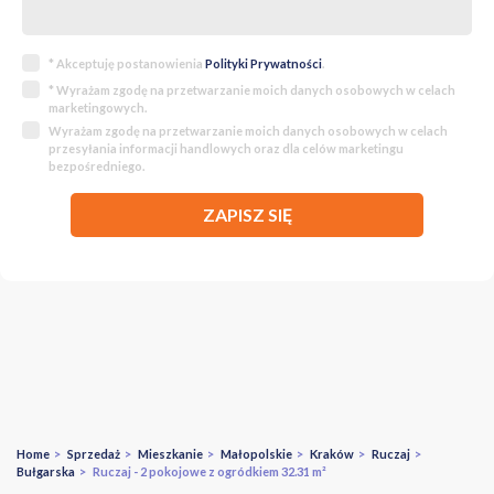
* Akceptuję postanowienia
Polityki Prywatności
.
* Wyrażam zgodę na przetwarzanie moich danych osobowych w celach
marketingowych.
Wyrażam zgodę na przetwarzanie moich danych osobowych w celach
przesyłania informacji handlowych oraz dla celów marketingu
bezpośredniego.
ZAPISZ SIĘ
Home
>
Sprzedaż
>
Mieszkanie
>
Małopolskie
>
Kraków
>
Ruczaj
>
Bułgarska
> Ruczaj - 2 pokojowe z ogródkiem 32.31 m²