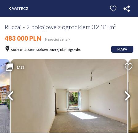
$
WSTECZ
ZGŁOŚ
WYCEŃ
Ruczaj - 2 pokojowe z ogródkiem 32.31 m²
483 000 PLN
Negocjuj cenę >
MAPA
MAŁOPOLSKIE Kraków Ruczaj ul. Bułgarska
1/13