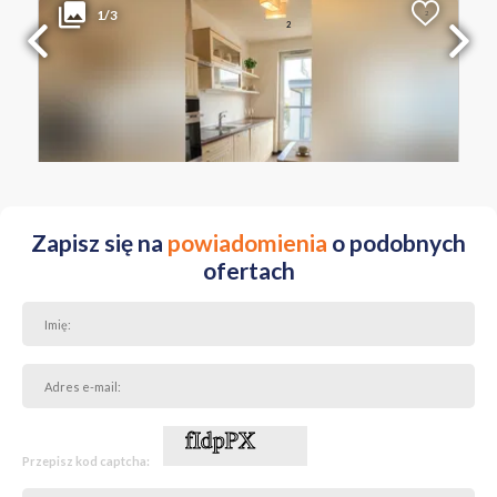
1/3
2
Liczba pokoi
Powierzchnia
Cena za m
2
1
32.69 m
16 121 PLN
MAŁOPOLSKIE Kraków Prądnik Biały ul. Eljasza Walerego
Radzikowskiego
Zapisz się na
powiadomienia
o podobnych
ofertach
Przepisz kod captcha: