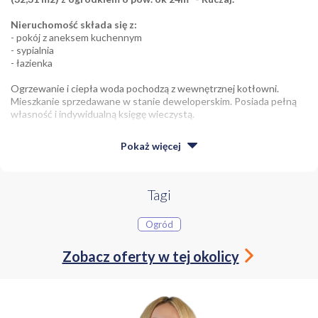
Nieruchomość składa się z:
- pokój z aneksem kuchennym
- sypialnia
- łazienka
Ogrzewanie i ciepła woda pochodzą z wewnętrznej kotłowni.
Mieszkanie sprzedawane w stanie deweloperskim. Posiada pełną
własność i indywidualną księgę wieczystą.
Lokalizacja
to świetne miejsce pod względem inwestycyjnym ze
Pokaż
więcej
względu na bliskość uczelni oraz Krakowskiego Parku
Technologicznego. Dodatkowym atutem jest dostępność do
komunikacji zbiorowej i infrastruktury niezbędnej do codziennego
funkcjonowania. Spokój i cisze zapewnia fakt, że nieruchomość
Tagi
położna jest w bocznej, mało uczęszczanej uliczce.
Ogród
Mieszkanie dostępne od zaraz
.
Zobacz oferty w tej okolicy
Zapraszamy do kontaktu.