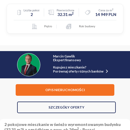
2
Liczba pokoi
Powierzchnia
Cena za m
2
2
32.31 m
14 949 PLN
Piętro
Rok budowy
Marcin Gawlik
Ekspert finansowy
Kupujesz mieszkanie?
Porównaj oferty różnych banków
OPIS NIERUCHOMOŚCI
SZCZEGÓŁY OFERTY
2 pokojowe mieszkanie w świeżo wyremontowanym budynku
2
(32,31 m2) z ogródkiem o pow. ok 24m
- Ruczaj.