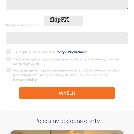
Przepisz kod captcha:
* Akceptuję postanowienia
Polityki Prywatności
.
* Wyrażam zgodę na przetwarzanie moich danych osobowych w celach
marketingowych.
Wyrażam zgodę na przetwarzanie moich danych osobowych w celach
przesyłania informacji handlowych oraz dla celów marketingu
bezpośredniego.
WYŚLIJ
Polecamy podobne oferty
527 000 PLN
WYŁĄCZNOŚĆ