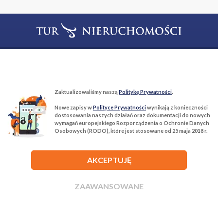
T:
22 299 68 68
M:
biuro@tur-nieruchomosci.pl
Biuro Nieruchomości Tur Nieruchomości
Zaktualizowaliśmy naszą
Politykę Prywatności
.
03−134 Warszawa, ul. Książkowa 10/4u
Nowe zapisy w
Polityce Prywatności
wynikają z konieczności
dostosowania naszych działań oraz dokumentacji do nowych
wymagań europejskiego Rozporządzenia o Ochronie Danych
ROZWIŃ
Osobowych (RODO), które jest stosowane od 25 maja 2018 r.
AKCEPTUJĘ
ZAAWANSOWANE
Agencja nieruchomości Tur Nieruchomości © 2026 Wszelkie prawa
zastrzeżone.