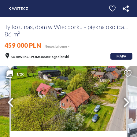
$
WSTECZ
ZGŁOŚ
WYCEŃ
Tylko u nas, dom w Więcborku - piękna okolica!!
86 m²
459 000 PLN
Negocjuj cenę >
MAPA
KUJAWSKO-POMORSKIE sępoleński
1/20