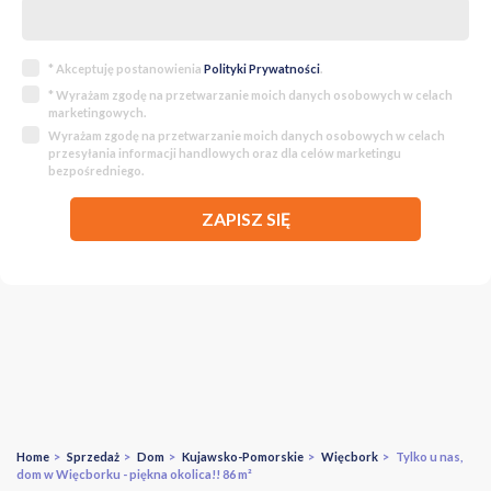
* Akceptuję postanowienia
Polityki Prywatności
.
* Wyrażam zgodę na przetwarzanie moich danych osobowych w celach
marketingowych.
Wyrażam zgodę na przetwarzanie moich danych osobowych w celach
przesyłania informacji handlowych oraz dla celów marketingu
bezpośredniego.
ZAPISZ SIĘ
Home
>
Sprzedaż
>
Dom
>
Kujawsko-Pomorskie
>
Więcbork
> Tylko u nas,
dom w Więcborku - piękna okolica!! 86 m²