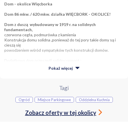
Dom - okolice Więcborka
Dom 86 mkw. / 620 mkw. działka WIĘCBORK - OKOLICE!
Dom z duszą wybudowany w 1919 r. na solidnych
fundamentach,
czerwona cegła, podmurówka z kamienia
Konstrukcja domu solidna ,ponieważ do tej pory takie domy są i
cieszą się
powodzeniem wśród sympatyków tych konstrukcji domów.
Dodatkowo dom przeszedł solidny remont :
Pokaż
więcej
podłogi
zostały ocieplone ,zaizolowane ,
Strop
między parterem a strychem także został ocieplony ,
odeskowany ,szczegóły u pośrednika nieruchomości ,
Tagi
DACH
Ogród
Miejsce Parkingowe
Oddzielna Kuchnia
Na uwagę także zasługuję poświęcenie domowników ,
ponieważ został na nowo wyremontowany.
Zobacz oferty w tej okolicy
Zostały oryginalne ,
,karpiówki,,
które są ciężkie i wymagają
solidnego dachu ,który ten dom posiada ,większość ludzi
przy remontach nie inwestują w te materiały