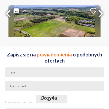
389 000 PLN
WYŁĄCZNOŚĆ
1/7
2
Liczba pokoi
Powierzchnia
Cena za m
2
3000 m
130 PLN
KUJAWSKO-POMORSKIE bydgoski
Zapisz się na
powiadomienia
o podobnych
ofertach
Przepisz kod captcha: