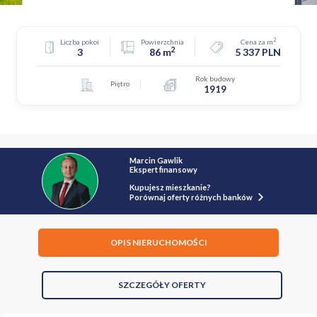
2
Liczba pokoi
Powierzchnia
Cena za m
2
3
86 m
5 337 PLN
Rok budowy
Piętro
1919
Marcin Gawlik
Ekspert finansowy
Kupujesz mieszkanie?
Porównaj oferty różnych banków
OPIS NIERUCHOMOŚCI
SZCZEGÓŁY OFERTY