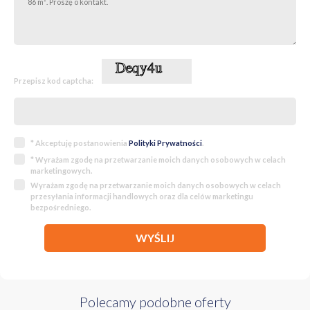
gaz z butli,
ogrzewanie własne
piec dwufunkcyjny ,
szambo,
Komunikacja ;
Przepisz kod captcha:
autobus szkolny,
autobus pks,
Okolica:
* Akceptuję postanowienia
Polityki Prywatności
.
lasy,
* Wyrażam zgodę na przetwarzanie moich danych osobowych w celach
jeziora,
marketingowych.
plaże,
Wyrażam zgodę na przetwarzanie moich danych osobowych w celach
przesyłania informacji handlowych oraz dla celów marketingu
ZAPRASZAM SERDECZNIE NA PREZENTACJĘ
bezpośredniego.
WYŚLIJ
Polecamy podobne oferty