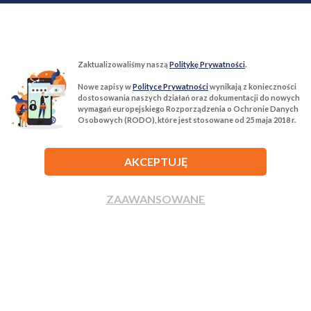
Zaktualizowaliśmy naszą
Politykę Prywatności
.
Nowe zapisy w
Polityce Prywatności
wynikają z konieczności
T:
22 299 68 68
M:
biuro@tur-nieruchomosci.pl
dostosowania naszych działań oraz dokumentacji do nowych
wymagań europejskiego Rozporządzenia o Ochronie Danych
Osobowych (RODO), które jest stosowane od 25 maja 2018 r.
Biuro Nieruchomości Tur Nieruchomości
03−134 Warszawa, ul. Książkowa 10/4u
AKCEPTUJĘ
ROZWIŃ
ZAAWANSOWANE
ZADZWOŃ
NAPISZ
Agencja nieruchomości Tur Nieruchomości © 2026 Wszelkie prawa
zastrzeżone.