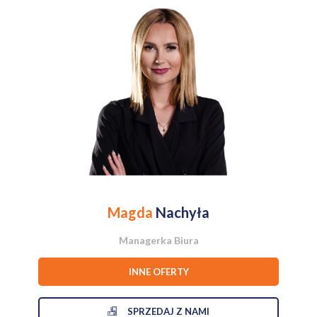
bo za drogo, za długo, natomiast tutaj tradycja jest i materiały
zostały odnowione ,co odwdzięczy się długotrwałością takiego
dachu.
Strych
może zostać użytkowy ,trzeba tylko zainwestować i można
stworzyć
niesamowitą przestrzeń mieszkalną .
Natomiast remont domu w środku został także przeprowadzony
w każdym pomieszczeniu i stworzono przyjazny, czysty,
nowoczesny dom .
Dom składa się z:
WIATROŁAP
3,17 M2
kotłownia , 5,55 M2
Magda
Nachyła
salon, 21,00 M2
kuchnia z jadalnia, 16,72 M2
Managerka Biura
sypialnia. 12,67 M2
sypialnia, 14,35 M2
INNE OFERTY
garderoba, 4,47 M2
WC 2,45 M2
SPRZEDAJ Z NAMI
ŁAZIENKA 5,17 M2