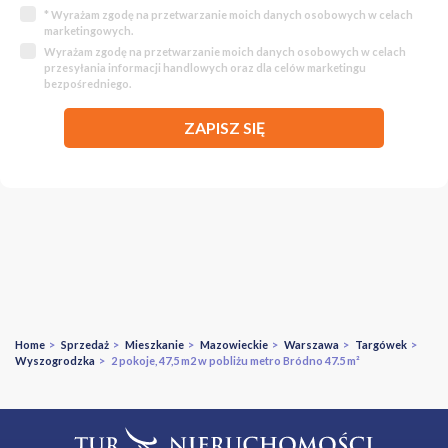
* Wyrażam zgodę na przetwarzanie moich danych osobowych w celach
marketingowych.
Wyrażam zgodę na przetwarzanie moich danych osobowych w celach
przesyłania informacji handlowych oraz dla celów marketingu
bezpośredniego.
ZAPISZ SIĘ
Home
>
Sprzedaż
>
Mieszkanie
>
Mazowieckie
>
Warszawa
>
Targówek
>
Wyszogrodzka
> 2 pokoje, 47,5 m2 w pobliżu metro Bródno 47.5 m²