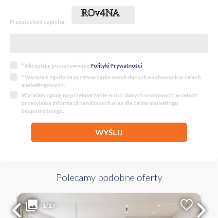
Przepisz kod captcha:
* Akceptuję postanowienia
Polityki Prywatności
.
* Wyrażam zgodę na przetwarzanie moich danych osobowych w celach
marketingowych.
Wyrażam zgodę na przetwarzanie moich danych osobowych w celach
przesyłania informacji handlowych oraz dla celów marketingu
bezpośredniego.
WYŚLIJ
Polecamy podobne oferty
670 000 PLN
WYŁĄCZNOŚĆ
1/17
2
Liczba pokoi
Powierzchnia
Cena za m
2
2
51.54 m
13 000 PLN