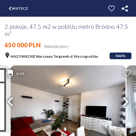
$
WSTECZ
ZGŁOŚ
WYCEŃ
2 pokoje, 47,5 m2 w pobliżu metro Bródno 47.5
m²
650 000 PLN
Negocjuj cenę >
MAPA
MAZOWIECKIE Warszawa Targówek ul. Wyszogrodzka
1/10