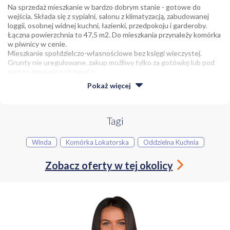
Na sprzedaż mieszkanie w bardzo dobrym stanie - gotowe do
wejścia. Składa się z sypialni, salonu z klimatyzacją, zabudowanej
loggii, osobnej widnej kuchni, łazienki, przedpokoju i garderoby.
Łączna powierzchnia to 47,5 m2. Do mieszkania przynależy komórka
w piwnicy w cenie.
Mieszkanie społdzielczo-własnościowe bez księgi wieczystej.
Grunty nie uregulowane. zakup możliwy tylko za gotówkę lub pod
zastaw innej nieruchomości.
Pokaż
więcej
Tagi
Winda
Komórka Lokatorska
Oddzielna Kuchnia
Zobacz oferty w tej okolicy