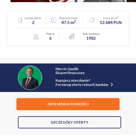
2
Liczba pokoi
Powierzchnia
Cena za m
2
2
47.5 m
13 684 PLN
Piętro
Rok budowy
6
1982
Marcin Gawlik
Ekspert finansowy
Kupujesz mieszkanie?
Porównaj oferty różnych banków
OPIS NIERUCHOMOŚCI
SZCZEGÓŁY OFERTY