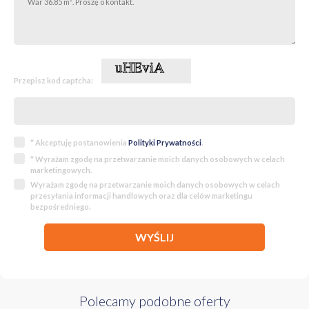
Przepisz kod captcha:
* Akceptuję postanowienia
Polityki Prywatności
.
* Wyrażam zgodę na przetwarzanie moich danych osobowych w celach
marketingowych.
Wyrażam zgodę na przetwarzanie moich danych osobowych w celach
przesyłania informacji handlowych oraz dla celów marketingu
bezpośredniego.
WYŚLIJ
Polecamy podobne oferty