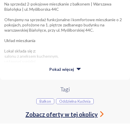
Na sprzedaż 2-pokojowe mieszkanie z balkonem | Warszawa
Białołęka | ul. Myśliborska 44C
Oferujemy na sprzedaż funkcjonalne i komfortowe mieszkanie o 2
pokojach, położone na 1. piętrze zadbanego budynku na
warszawskiej Białołęce, przy ul. Myśliborskiej 44C.
Układ mieszkania
Lokal składa się z:
salonu z aneksem kuchennym,
ustawnej sypialni,
łazienki wyposażonej w wannę,
Pokaż
więcej
dużego balkonu, stanowiącego idealne miejsce do wypoczynku.
Mieszkanie jest jasne, dobrze doświetlone oraz posiada
funkcjonalny układ pomieszczeń, który sprawdzi się zarówno dla
Tagi
singla, pary, rodziny z dzieckiem, jak i inwestora poszukującego
nieruchomości pod wynajem.
Balkon
Oddzielna Kuchnia
Dodatkowe informacje
Zobacz oferty w tej okolicy
Do mieszkania przynależy miejsce postojowe w garażu podziemnym,
płatne dodatkowo 40 000 PLN.