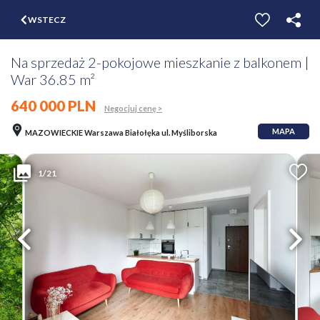
$
WSTECZ
ZGŁOŚ
WYCEŃ
Na sprzedaż 2-pokojowe mieszkanie z balkonem |
War 36.85 m²
640 000 PLN
Negocjuj cenę >
MAPA
MAZOWIECKIE Warszawa Białołęka ul. Myśliborska
1/21