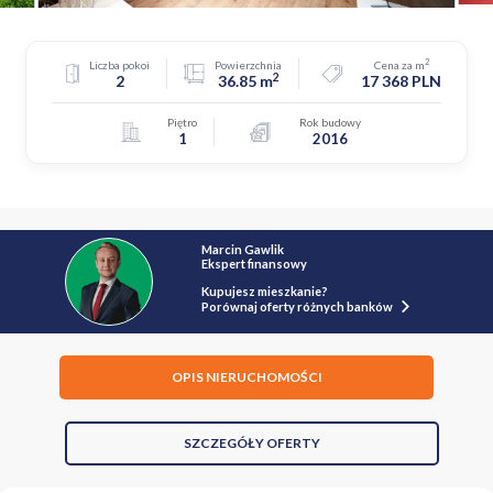
2
Liczba pokoi
Powierzchnia
Cena za m
2
2
36.85 m
17 368 PLN
Piętro
Rok budowy
1
2016
Marcin Gawlik
Ekspert finansowy
Kupujesz mieszkanie?
Porównaj oferty różnych banków
OPIS NIERUCHOMOŚCI
SZCZEGÓŁY OFERTY