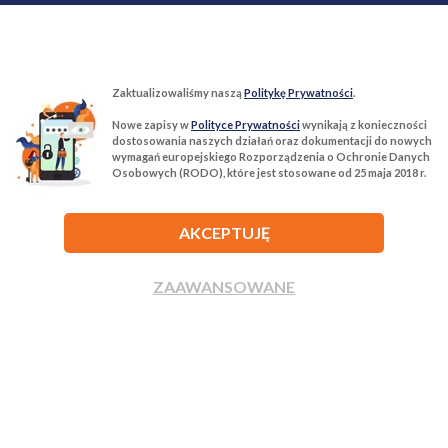
Zaktualizowaliśmy naszą
Politykę Prywatności
.
Nowe zapisy w
Polityce Prywatności
wynikają z konieczności
T:
22 299 68 68
M:
biuro@tur-nieruchomosci.pl
dostosowania naszych działań oraz dokumentacji do nowych
wymagań europejskiego Rozporządzenia o Ochronie Danych
Osobowych (RODO), które jest stosowane od 25 maja 2018 r.
Biuro Nieruchomości Tur Nieruchomości
03−134 Warszawa, ul. Książkowa 10/4u
AKCEPTUJĘ
ROZWIŃ
ZAAWANSOWANE
ZADZWOŃ
NAPISZ
Agencja nieruchomości Tur Nieruchomości © 2026 Wszelkie prawa
zastrzeżone.