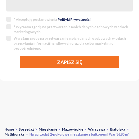
* Akceptuję postanowienia
Polityki Prywatności
.
* Wyrażam zgodę na przetwarzanie moich danych osobowych w celach
marketingowych.
Wyrażam zgodę na przetwarzanie moich danych osobowych w celach
przesyłania informacji handlowych oraz dla celów marketingu
bezpośredniego.
ZAPISZ SIĘ
Home
>
Sprzedaż
>
Mieszkanie
>
Mazowieckie
>
Warszawa
>
Białołęka
>
Myśliborska
> Na sprzedaż 2-pokojowe mieszkanie z balkonem | War 36.85 m²