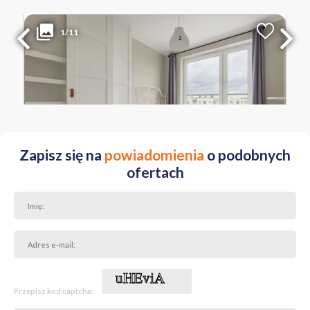
629 000 PLN
WYŁĄCZNOŚĆ
1/11
2
Liczba pokoi
Powierzchnia
Cena za m
2
2
40.30 m
15 608 PLN
MAZOWIECKIE Warszawa Białołęka ul. Skarbka z Gór
Zapisz się na
powiadomienia
o podobnych
ofertach
Przepisz kod captcha: