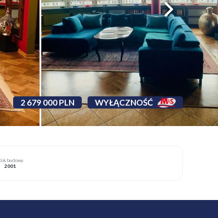
2 679 000 PLN
WYŁĄCZNOŚĆ
ok budowy
2001