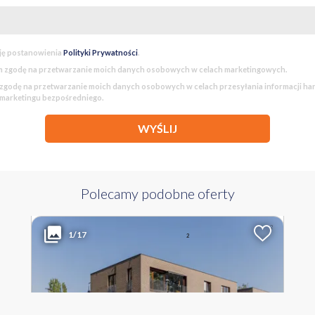
edle z zielonym dziedzińcem
 okolica
ję postanowienia
Polityki Prywatności
.
 zgodę na przetwarzanie moich danych osobowych w celach marketingowych.
godę na przetwarzanie moich danych osobowych w celach przesyłania informacji h
ia (płatne):
 marketingu bezpośredniego.
WYŚLIJ
gowe w garażu podziemnym: +100 000 zł
a (na tym samym piętrze): +20 000 zł
Polecamy podobne oferty
2 990 000 PLN
WYŁĄCZNOŚĆ
2
Liczba pokoi
Powierzchnia
Cena za m
1/17
2
7
189.20 m
15 803 PLN
MAZOWIECKIE Warszawa Wilanów ul. Radosna
cza - pod budynkiem
busowe