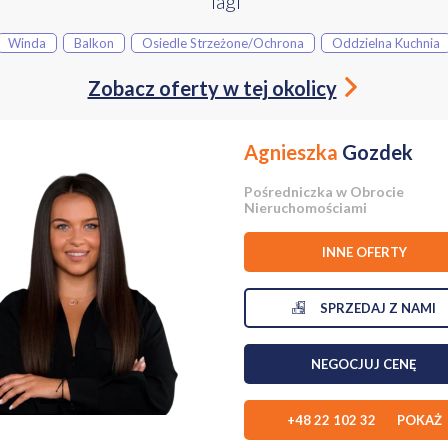
Tagi
iowa - jasne i słoneczne wnętrza przez cały dzień
Winda
Balkon
Osiedle Strzeżone/ochrona
Oddzielna Kuchnia
zczeń: 3 metry
Zobacz oferty w tej okolicy
Agnieszka
Gozdek
Pośredniczka w Obrocie
Nieruchomościami
 z panoramicznymi oknami i wyjściem na tarasy
INNE OFERTY
iową ekspozycją
ialnie
SPRZEDAJ Z NAMI
elna toaleta
yjny hol
NEGOCJUJ CENĘ
podarcze z pralnią
+48 22 102 32 POKAŻ