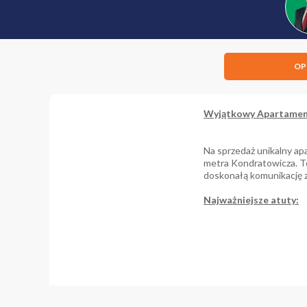
OP
Wyjątkowy Apartament
Na sprzedaż unikalny ap
metra Kondratowicza. To
doskonałą komunikację z
Najważniejsze atuty:
Całkowita powierz
Jedyny apartament
Niepowtarzalna p