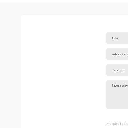
Standard wykończenia
Drewniane podłog
Ogrzewanie podł
Klimatyzacja (opc
Apartament w bard
Budynek i otoczenie:
Inwestycja dewel
Całodobowa och
Przepisz kod 