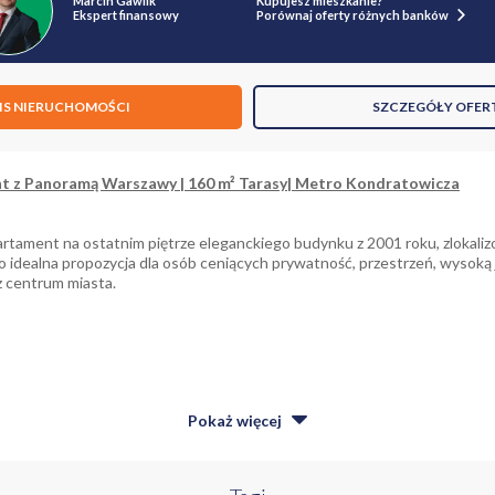
Marcin Gawlik
Kupujesz mieszkanie?
Ekspert finansowy
Porównaj oferty różnych banków
IS NIERUCHOMOŚCI
SZCZEGÓŁY OFER
 z Panoramą Warszawy | 160 m² Tarasy| Metro Kondratowicza
artament na ostatnim piętrze eleganckiego budynku z 2001 roku, zlokaliz
 idealna propozycja dla osób ceniących prywatność, przestrzeń, wysoką
 centrum miasta.
chnia użytkowa: ok. 160 m² (bez tarasów)
Pokaż
więcej
 na 14. piętrze - pełna prywatność, dostęp bezpośrednio prywatną win
anorama Warszawy - widok 360°