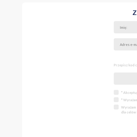
Sklepy: CH Targó
Z
Restauracje, kino,
Szkoły, przedszkol
Urząd Dzielnicy 
Przepisz kod 
To wyjątkowa oferta - a
dynamicznie rozwijającej
* Akceptu
* Wyrażam
Wyrażam z
dla celów