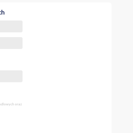
ch
lności w sercu
andlowych oraz