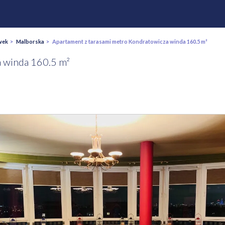
wek
>
Malborska
> Apartament z tarasami metro Kondratowicza winda 160.5 m²
a winda 160.5 m²