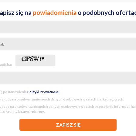
wek, Carrefour, Stokrotka, Rossman
apisz się na
powiadomienia
o podobnych oferta
 teatr
a, liceum, przychodnia, szpital
Targówek w sąsiedztwie
captcha:
partament dla osób szukających połączenia luksusu, komfortu i funkcjona
 się dzielnicy Warszawy.
ję postanowienia
Polityki Prywatności
.
 zgodę na przetwarzanie moich danych osobowych w celach marketingowych.
godę na przetwarzanie moich danych osobowych w celach przesyłania informacji h
 marketingu bezpośredniego.
ZAPISZ SIĘ