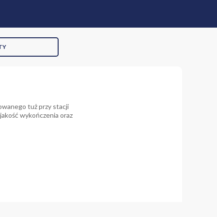
TY
owanego tuż przy stacji
 jakość wykończenia oraz
dą