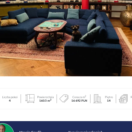
2
Liczba pokoi
Powierzchnia
Cena za m
Piętro
R
2
4
160.5 m
16 692 PLN
14