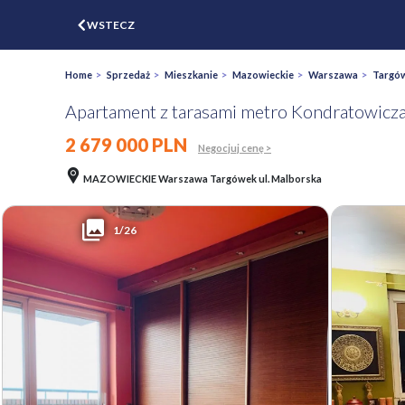
$
WSTECZ
ZGŁOŚ
WYCEŃ
Home
>
Sprzedaż
>
Mieszkanie
>
Mazowieckie
>
Warszawa
>
Targó
Apartament z tarasami metro Kondratowicz
2 679 000 PLN
Negocjuj cenę >
MAZOWIECKIE Warszawa Targówek ul. Malborska
1/26