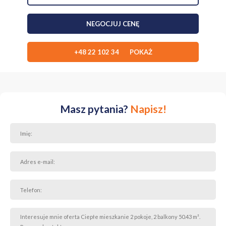
Lokalizacja w Klinach zapewnia rozsądny kompromis między
NEGOCJUJ CENĘ
dostępem do miasta a spokojem dzielnicy. Do centrum Krakowa
można wygodnie dojechać, jednocześnie na co dzień korzystając z
bardziej kameralnego otoczenia. To dobre rozwiązanie, jeśli
pracujesz w innych częściach miasta, ale chcesz wracać do
+48 22 102 34 POKAŻ
spokojnego, uporządkowanego miejsca.
Bliskość miejskiej infrastruktury Krakowa sprawia, że łatwo
zaplanujesz codzienne sprawy - od pracy, przez zakupy, po czas
wolny. Jednocześnie po powrocie do domu możesz cieszyć się ciszą
typową dla dzielnic mieszkaniowych.
Masz pytania?
Napisz!
Stan prawny nieruchomości:
Mieszkanie posiada status własności. To przejrzysta i stabilna
forma prawa do lokalu, ułatwiająca finansowanie zakupu oraz dalsze
dysponowanie nieruchomością. Taki stan prawny daje poczucie
bezpieczeństwa i swobody w podejmowaniu decyzji dotyczących
mieszkania.
Budynek, w którym znajduje się mieszkanie, jest świeżo ocieplony i
wyremontowany. Stan techniczny określony jest jako idealny, co
oznacza, że nie musisz obawiać się dodatkowych,
niespodziewanych prac po stronie wspólnoty. To ważne, jeśli zależy
Ci na spokojnym użytkowaniu lokalu i przewidywalnych warunkach