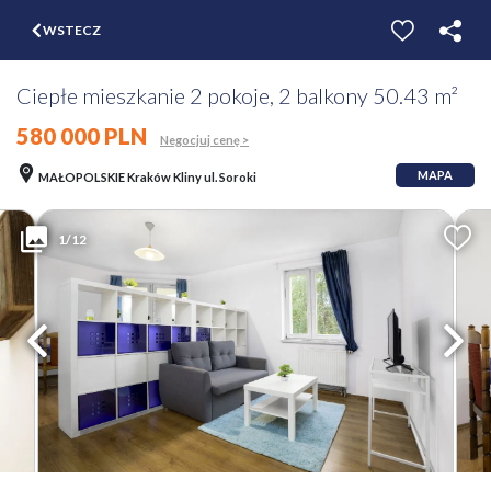
$
WSTECZ
ZGŁOŚ
WYCEŃ
Ciepłe mieszkanie 2 pokoje, 2 balkony 50.43 m²
580 000 PLN
Negocjuj cenę >
MAPA
MAŁOPOLSKIE Kraków Kliny ul. Soroki
1/12