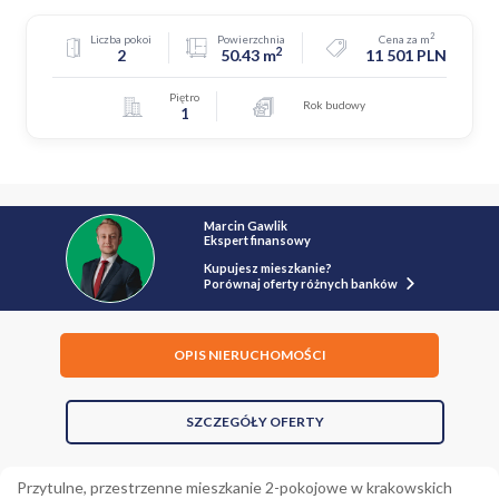
2
Liczba pokoi
Powierzchnia
Cena za m
2
2
50.43 m
11 501 PLN
Piętro
Rok budowy
1
Marcin Gawlik
Ekspert finansowy
Kupujesz mieszkanie?
Porównaj oferty różnych banków
OPIS NIERUCHOMOŚCI
SZCZEGÓŁY OFERTY
Przytulne, przestrzenne mieszkanie 2-pokojowe w krakowskich