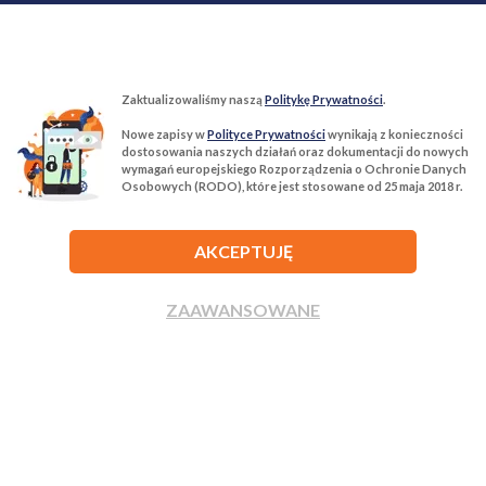
Zaktualizowaliśmy naszą
Politykę Prywatności
.
Nowe zapisy w
Polityce Prywatności
wynikają z konieczności
T:
22 299 68 68
M:
biuro@tur-nieruchomosci.pl
dostosowania naszych działań oraz dokumentacji do nowych
wymagań europejskiego Rozporządzenia o Ochronie Danych
Osobowych (RODO), które jest stosowane od 25 maja 2018 r.
Biuro Nieruchomości Tur Nieruchomości
03−134 Warszawa, ul. Książkowa 10/4u
AKCEPTUJĘ
ROZWIŃ
ZAAWANSOWANE
ZADZWOŃ
NAPISZ
Agencja nieruchomości Tur Nieruchomości © 2026 Wszelkie prawa
zastrzeżone.