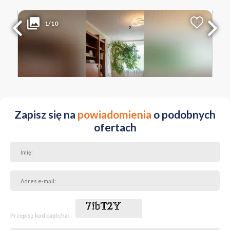
649 000 PLN
WYŁĄCZNOŚĆ
zdecydowanie zasługuje na uwagę.
1/10
2
Liczba pokoi
Powierzchnia
Cena za m
Klauzula:
2
2
51 m
12 725 PLN
Powyższa oferta ma charakter informacyjny i nie stanowi oferty
handlowej w rozumieniu art. 66 §1 Kodeksu Cywilnego.
MAŁOPOLSKIE Kraków Nowa Huta os. Centrum B
Zapisz się na
powiadomienia
o podobnych
ofertach
Przepisz kod captcha: