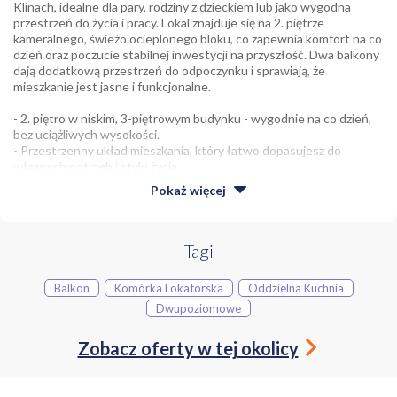
Klinach, idealne dla pary, rodziny z dzieckiem lub jako wygodna
przestrzeń do życia i pracy. Lokal znajduje się na 2. piętrze
kameralnego, świeżo ocieplonego bloku, co zapewnia komfort na co
dzień oraz poczucie stabilnej inwestycji na przyszłość. Dwa balkony
dają dodatkową przestrzeń do odpoczynku i sprawiają, że
mieszkanie jest jasne i funkcjonalne.
- 2. piętro w niskim, 3-piętrowym budynku - wygodnie na co dzień,
bez uciążliwych wysokości.
- Przestrzenny układ mieszkania, który łatwo dopasujesz do
własnych potrzeb i stylu życia.
- Możliwość wydzielenia dodatkowego pokoju i stworzenia
Pokaż
więcej
komfortowego mieszkania 3-pokojowego.
- Dwa balkony, idealne na poranną kawę, rośliny lub strefę relaksu
po pracy.
- Świeżo ocieplony i wyremontowany blok, w idealnym stanie
Tagi
technicznym.
- Atrakcyjna lokalizacja w spokojnej części Krakowa - dzielnicy Kliny.
Balkon
Komórka Lokatorska
Oddzielna Kuchnia
Dwupoziomowe
Mieszkanie ma przestrzenny, przemyślany układ, który daje duże
możliwości aranżacyjne. Obecnie składa się z dwóch pokoi, jednak
większy pokój można w prosty sposób podzielić na dwa mniejsze.
Zobacz oferty w tej okolicy
Dzięki temu zyskasz funkcjonalny układ 3-pokojowy, idealny dla
rodziny lub osób potrzebujących osobnej sypialni i gabinetu do
pracy.