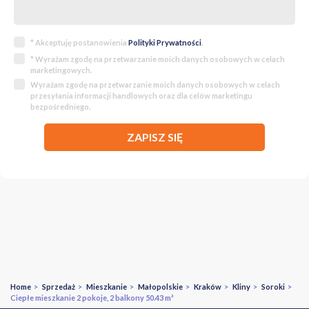
* Akceptuję postanowienia
Polityki Prywatności
.
* Wyrażam zgodę na przetwarzanie moich danych osobowych w celach
marketingowych.
Wyrażam zgodę na przetwarzanie moich danych osobowych w celach
przesyłania informacji handlowych oraz dla celów marketingu
bezpośredniego.
ZAPISZ SIĘ
Home
>
Sprzedaż
>
Mieszkanie
>
Małopolskie
>
Kraków
>
Kliny
>
Soroki
>
Ciepłe mieszkanie 2 pokoje, 2 balkony 50.43 m²