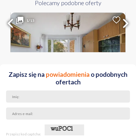
Polecamy podobne oferty
800 000 PLN
WYŁĄCZNOŚĆ
1/15
2
Liczba pokoi
Powierzchnia
Cena za m
2
3
51.58 m
15 510 PLN
MAZOWIECKIE Warszawa Śródmieście ul. Józefa Lewartowskiego
Zapisz się na
powiadomienia
o podobnych
ofertach
Przepisz kod captcha: