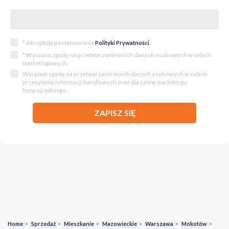
* Akceptuję postanowienia
Polityki Prywatności
.
* Wyrażam zgodę na przetwarzanie moich danych osobowych w celach
marketingowych.
Wyrażam zgodę na przetwarzanie moich danych osobowych w celach
przesyłania informacji handlowych oraz dla celów marketingu
bezpośredniego.
ZAPISZ SIĘ
Home
>
Sprzedaż
>
Mieszkanie
>
Mazowieckie
>
Warszawa
>
Mokotów
>