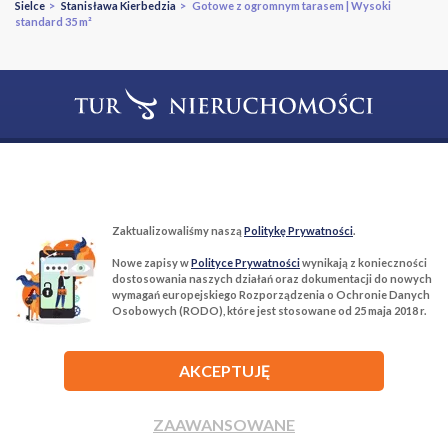
Sielce
>
Stanisława Kierbedzia
> Gotowe z ogromnym tarasem | Wysoki
standard 35 m²
T:
22 299 68 68
M:
biuro@tur-nieruchomosci.pl
Biuro Nieruchomości Tur Nieruchomości
Zaktualizowaliśmy naszą
Politykę Prywatności
.
03−134 Warszawa, ul. Książkowa 10/4u
Nowe zapisy w
Polityce Prywatności
wynikają z konieczności
dostosowania naszych działań oraz dokumentacji do nowych
wymagań europejskiego Rozporządzenia o Ochronie Danych
ROZWIŃ
Osobowych (RODO), które jest stosowane od 25 maja 2018 r.
AKCEPTUJĘ
ZAAWANSOWANE
Agencja nieruchomości Tur Nieruchomości © 2026 Wszelkie prawa
zastrzeżone.