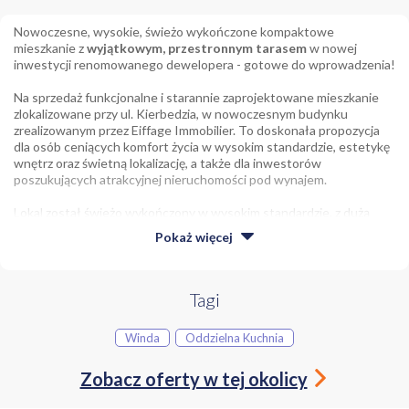
Nowoczesne, wysokie, świeżo wykończone kompaktowe
mieszkanie z
wyjątkowym, przestronnym tarasem
w nowej
inwestycji renomowanego dewelopera - gotowe do wprowadzenia!
Na sprzedaż funkcjonalne i starannie zaprojektowane mieszkanie
zlokalizowane przy ul. Kierbedzia, w nowoczesnym budynku
zrealizowanym przez Eiffage Immobilier. To doskonała propozycja
dla osób ceniących komfort życia w wysokim standardzie, estetykę
wnętrz oraz świetną lokalizację, a także dla inwestorów
poszukujących atrakcyjnej nieruchomości pod wynajem.
Lokal został świeżo wykończony w wysokim standardzie, z dużą
dbałością o detale oraz oryginalny, spójny design, który nadaje
Pokaż
więcej
wnętrzu wyjątkowy charakter. Zastosowano wysokiej jakości
materiały oraz nowoczesne rozwiązania aranżacyjne, tworząc
przestrzeń elegancką i jednocześnie bardzo funkcjonalną.
Wszystkie elementy są nowe i nieużywane, co pozwala na
Tagi
natychmiastowe zamieszkanie.
Winda
Oddzielna Kuchnia
Mieszkanie posiada wydzielony aneks sypialniany, który zapewnia
komfortową i bardziej prywatną strefę wypoczynku, jednocześnie
Zobacz oferty w tej okolicy
optymalnie wykorzystując dostępną przestrzeń. Układ lokalu został
przemyślany tak, aby łączyć funkcjonalność z poczuciem