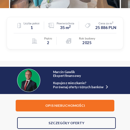
2
Liczba pokoi
Powierzchnia
Cena za m
2
1
35 m
25 886 PLN
Piętro
Rok budowy
2
2025
Marcin Gawlik
Ekspert finansowy
Kupujesz mieszkanie?
Porównaj oferty różnych banków
OPIS NIERUCHOMOŚCI
SZCZEGÓŁY OFERTY