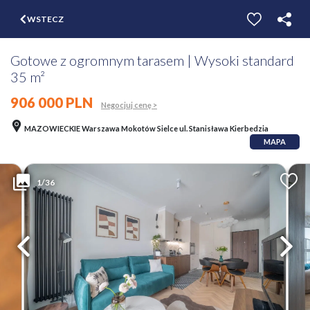
$
WSTECZ
ZGŁOŚ
WYCEŃ
Gotowe z ogromnym tarasem | Wysoki standard
35 m²
906 000 PLN
Negocjuj cenę >
MAZOWIECKIE Warszawa Mokotów Sielce ul. Stanisława Kierbedzia
MAPA
1/36