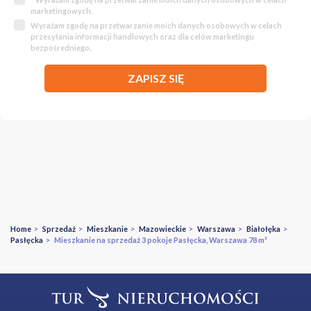
marketingowych.
Wyrażam zgodę na przetwarzanie moich danych osobowych w celach
przesyłania informacji handlowych oraz dla celów marketingu
bezpośredniego.
ZAPISZ SIĘ
Home
>
Sprzedaż
>
Mieszkanie
>
Mazowieckie
>
Warszawa
>
Białołęka
>
Pasłęcka
> Mieszkanie na sprzedaż 3 pokoje Pasłęcka, Warszawa 78 m²