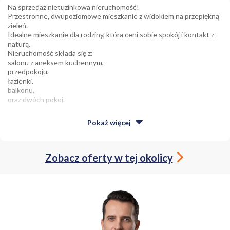
Na sprzedaż nietuzinkowa nieruchomość!
Przestronne, dwupoziomowe mieszkanie z widokiem na przepiękną
zieleń.
Idealne mieszkanie dla rodziny, która ceni sobie spokój i kontakt z
naturą.
Nieruchomość składa się z:
salonu z aneksem kuchennym,
przedpokoju,
łazienki,
balkonu,
oraz dwóch pokoi.
Z balkonu rozciąga się widok na zalesiony teren, na drzewach
Pokaż
więcej
siadają piękne ptaki i skaczą po nich wiewiórki.
Idealne miejsce dla osób pracujących zdalnie. W okolicy znajduje się
wszystko, co jest potrzebne do życia.
Zobacz oferty w tej okolicy
Najbliższa galeria handlowa sąsiaduje z osiedlem, a do Galerii
Północnej dojedziemy w 7 minut.
Dwa kilometry od bloku znajdują się Wały Wiślane, na których
można się zrelaksować, pospacerować z psem, pobiegać, czy
przejechać się na rowerze.