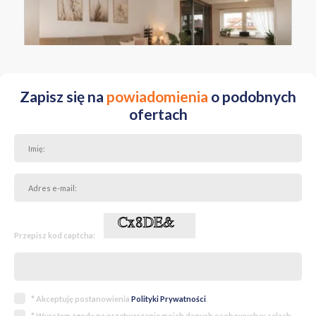
MAZOWIECKIE Warszawa Targówek ul. Płońska
Zapisz się na
powiadomienia
o podobnych
ofertach
Przepisz kod captcha:
* Akceptuję postanowienia
Polityki Prywatności
.
* Wyrażam zgodę na przetwarzanie moich danych osobowych w celach