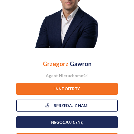
Do najbliższego autobusu dotrzemy w 5 minut, a do pętli
Nowodwory, skąd oprócz autobusów mamy tramwaje, w 10 minut.
Dojazd samochodem do Centrum zajmuje ok pół godziny.
Obok osiedla znajduje się zewnętrzny parking ogólnodostępny oraz
dwupoziomowy parking, gdzie można wynająć miejsce postojowe.
Grzegorz
Gawron
Agent Nieruchomości
INNE OFERTY
SPRZEDAJ Z NAMI
NEGOCJUJ CENĘ