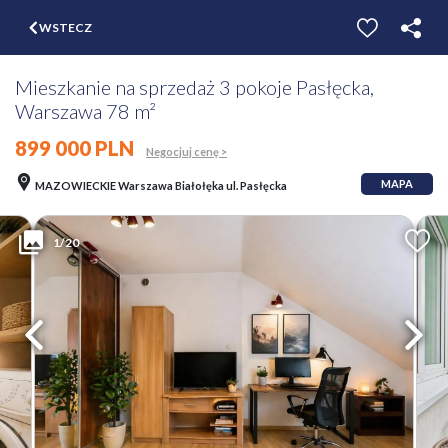
$
WSTECZ
ZGŁOŚ
WYCEŃ
Mieszkanie na sprzedaż 3 pokoje Pasłęcka,
Warszawa 78 m²
899 000 PLN
Negocjuj cenę >
MAPA
MAZOWIECKIE Warszawa Białołęka ul. Pasłęcka
1/20