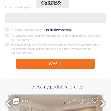
Przepisz kod captcha:
* Akceptuję postanowienia
Polityki Prywatności
.
* Wyrażam zgodę na przetwarzanie moich danych osobowych w celach
marketingowych.
Wyrażam zgodę na przetwarzanie moich danych osobowych w celach
przesyłania informacji handlowych oraz dla celów marketingu
bezpośredniego.
WYŚLIJ
Polecamy podobne oferty
899 000 PLN
WYŁĄCZNOŚĆ
1/19
2
Liczba pokoi
Powierzchnia
Cena za m
2
3
76.74 m
11 715 PLN