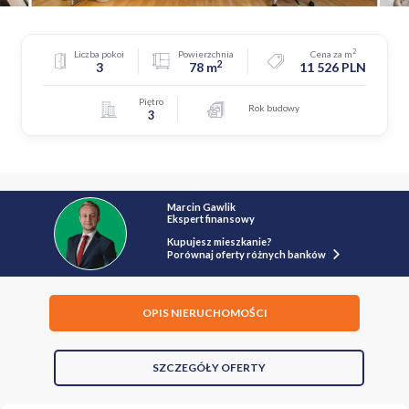
2
Liczba pokoi
Powierzchnia
Cena za m
2
3
78 m
11 526 PLN
Piętro
Rok budowy
3
Marcin Gawlik
Ekspert finansowy
Kupujesz mieszkanie?
Porównaj oferty różnych banków
OPIS NIERUCHOMOŚCI
SZCZEGÓŁY OFERTY