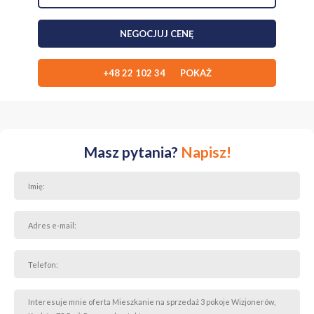
miejsce parkingowe - pełnowymiarowe (bez platformy, bez
ograniczeń co do wielkości samochodu)
NEGOCJUJ CENĘ
lokalizacja z wysokim i stabilnym popytem na zakup i najem.
+48 22 102 34 POKAŻ
LOKALIZACJA - inwestycja Mieszkaj w Mieście
Duże, wieloetapowe osiedle stanowiące samowystarczalną część
miasta, często chwalone za funkcjonalność i jakość wykonania. Co je
wyróżnia:
Masz pytania?
Napisz!
bogata infrastruktura: sklepy, usługi, gabinety medyczne,
żłobki, przedszkola, szkoła, place zabaw i tereny zielone;
świetna komunikacja z centrum Krakowa i lotniskiem Balice
(tramwaje, autobusy, szybka kolej SKA);
unikalna przestrzeń społeczna — Klub Osiedlowy K2O,
miejsce integracji i spotkań mieszkańców;
wielokrotnie nagradzane za przemyślaną architekturę
skupioną na potrzebach mieszkańców, w tym dzieci;