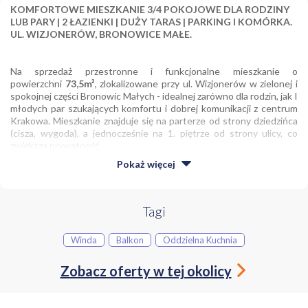
KOMFORTOWE MIESZKANIE 3/4 POKOJOWE DLA RODZINY
LUB PARY | 2 ŁAZIENKI | DUŻY TARAS | PARKING I KOMÓRKA.
UL. WIZJONERÓW, BRONOWICE MAŁE.
Na sprzedaż przestronne i funkcjonalne mieszkanie o
powierzchni
73,5m²
, zlokalizowane przy ul. Wizjonerów w zielonej i
spokojnej części Bronowic Małych - idealnej zarówno dla rodzin, jak I
młodych par szukających komfortu i dobrej komunikacji z centrum
Krakowa. Mieszkanie znajduje się na parterze od strony dziedzińca
(cisza, wygoda), a jednocześnie na 1. piętrze od strony ulicy, co
zwiększa prywatność.
Pokaż
więcej
Przemyślany układ pomieszczeń zapewnia wygodę codziennego
życia oraz elastyczność aranżacyjną. Z łatwością można zmienić
Tagi
układ pomieszczeń na 3 sypialnie + salon z aneksem
kuchennym.
Winda
Balkon
Oddzielna Kuchnia
Zobacz oferty w tej okolicy
Układ:
jasny salon z wyjściem na duży, słoneczny taras