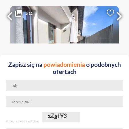
1 214 000 PLN
WYŁĄCZNOŚĆ
1/12
2
Liczba pokoi
Powierzchnia
Cena za m
2
5
105 m
11 562 PLN
MAŁOPOLSKIE Kraków Opatkowice ul. Leona Petrażyckiego
Zapisz się na
powiadomienia
o podobnych
ofertach
Przepisz kod captcha: