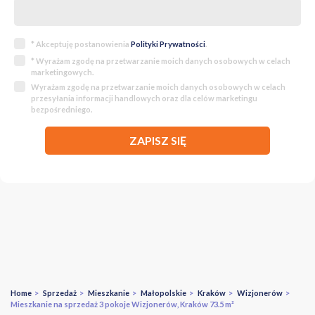
* Akceptuję postanowienia
Polityki Prywatności
.
* Wyrażam zgodę na przetwarzanie moich danych osobowych w celach
marketingowych.
Wyrażam zgodę na przetwarzanie moich danych osobowych w celach
przesyłania informacji handlowych oraz dla celów marketingu
bezpośredniego.
ZAPISZ SIĘ
Home
>
Sprzedaż
>
Mieszkanie
>
Małopolskie
>
Kraków
>
Wizjonerów
>
Mieszkanie na sprzedaż 3 pokoje Wizjonerów, Kraków 73.5 m²