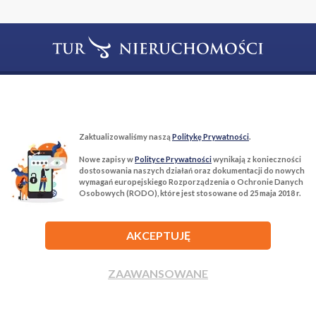
T:
22 299 68 68
M:
biuro@tur-nieruchomosci.pl
Biuro Nieruchomości Tur Nieruchomości
Zaktualizowaliśmy naszą
Politykę Prywatności
.
03−134 Warszawa, ul. Książkowa 10/4u
Nowe zapisy w
Polityce Prywatności
wynikają z konieczności
dostosowania naszych działań oraz dokumentacji do nowych
wymagań europejskiego Rozporządzenia o Ochronie Danych
ROZWIŃ
Osobowych (RODO), które jest stosowane od 25 maja 2018 r.
AKCEPTUJĘ
ZAAWANSOWANE
Agencja nieruchomości Tur Nieruchomości © 2026 Wszelkie prawa
zastrzeżone.