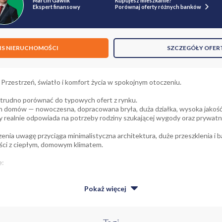
Marcin Gawlik
Kupujesz mieszkanie?
Ekspert finansowy
Porównaj oferty różnych banków
IS NIERUCHOMOŚCI
SZCZEGÓŁY OFER
zestrzeń, światło i komfort życia w spokojnym otoczeniu.
 trudno porównać do typowych ofert z rynku.
ch domów — nowoczesna, dopracowana bryła, duża działka, wysoka jakość
ry realnie odpowiada na potrzeby rodziny szukającej wygody oraz prywatn
enia uwagę przyciąga minimalistyczna architektura, duże przeszklenia i 
ci z ciepłym, domowym klimatem.
e:
 ok. 195 m²
Pokaż
więcej
a ok. 248 m²
wy w bryle budynku