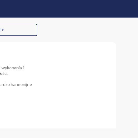
TY
 wykonania i
ości.
bardzo harmonijne