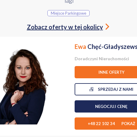
Tagi
e
e WC
Miejsce Parkingowe
ddasze
zony
Zobacz oferty w tej okolicy
zdowa utwardzona
Ewa
Chęć-Gładyszew
onna strefa dzienna składająca się z :
Doradczyni Nieruchomości
ykonanej w zabudowie pod wymiar.
obrze doświetlona dzięki dużym oknom balkonowym, które naturalnie łąc
INNE OFERTY
wierzchni ok. 12 m².
emy również :
SPRZEDAJ Z NAMI
 garderobą,
NEGOCJUJ CENĘ
owadzą szerokie, wygodne schody, a znajdują się tam:
+48 22 102 34 POKAŻ