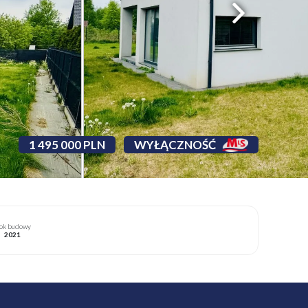
1 495 000 PLN
WYŁĄCZNOŚĆ
ok budowy
2021