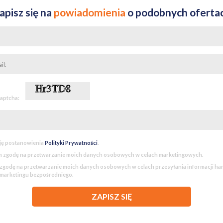
o rzadko trafiają na rynek w tej lokalizacji i standardzie.
apisz się na
powiadomienia
o podobnych oferta
captcha:
ję postanowienia
Polityki Prywatności
.
 zgodę na przetwarzanie moich danych osobowych w celach marketingowych.
godę na przetwarzanie moich danych osobowych w celach przesyłania informacji h
 marketingu bezpośredniego.
ZAPISZ SIĘ