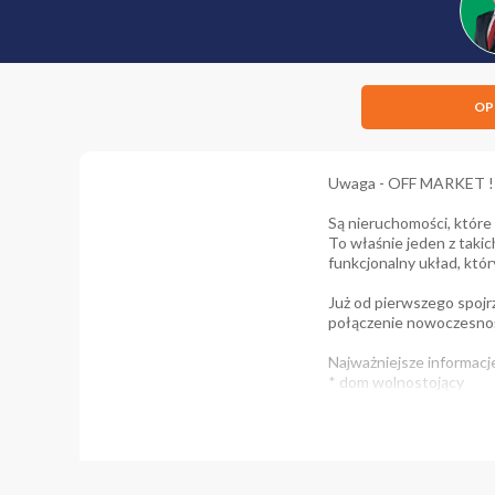
OP
Uwaga - OFF MARKET ! Pr
Są nieruchomości, które
To właśnie jeden z taki
funkcjonalny układ, któ
Już od pierwszego spojrz
połączenie nowoczesnoś
Najważniejsze informacj
* dom wolnostojący
* powierzchnia użytkowa
* powierzchnia całkowit
* działka 864 m²
rok budowy: 2021
* garaż dwustanowisko