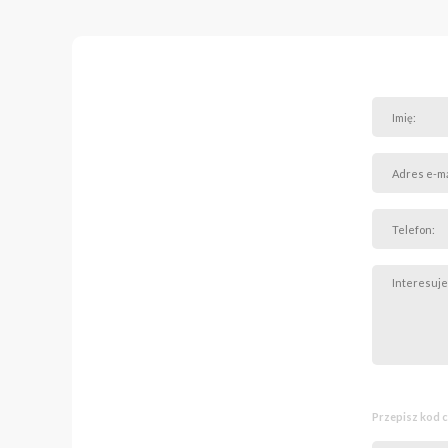
To układ, który zapewn
Dom został wybudowany z
Wyróżniające się elemen
* budynek wykonany z ce
* dach pokryty dachówk
* drewniana stolarka ok
* wysokość pomieszczeń 
* rekuperacja,
* piec gazowy dwufunkc
* media: woda, gaz, prąd 
* szczelne szambo,
* nowoczesne łazienki,
* liczne zabudowy stolar
* automatyczny system 
* system alarmowy ster
Wnętrza są stonowane, 
To propozycja dla osób,
i infrastruktury.
Przepisz kod 
Komunikacja :
- do Warszawy dojedzie