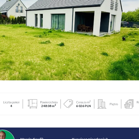
2
Liczba pokoi
Powierzchnia
Cena za m
R
Piętro
2
4
248.08 m
6 026 PLN