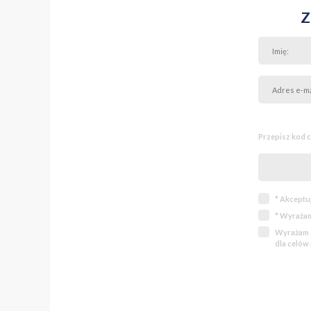
Takie nieruchomości bardz
Z
Przepisz kod 
* Akceptu
* Wyrażam
Wyrażam z
dla celów