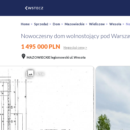
$
WSTECZ
ZGŁOŚ
WYCEŃ
Home
>
Sprzedaż
>
Dom
>
Mazowieckie
>
Wieliszew
>
Wesoła
> Now
Nowoczesny dom wolnostojący pod Warsza
1 495 000 PLN
Negocjuj cenę >
MAZOWIECKIE legionowski ul. Wesoła
1/16