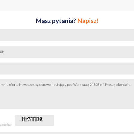
ia prywatność domownikom i jednocześnie daje bardzo wygodną przestrze
 dużą dbałością o trwałość i komfort użytkowania.
ty :
Masz pytania?
Napisz!
ramiki,
ą,
ienna,
ok. 2,70 m,
yjny,
+ siła,
skie,
podlewania ogrodu,
owany zdalnie
ponadczasowe i gotowe do zamieszkania bez konieczności wykonywania
 które chcą uciec od miejskiego hałasu, ale jednocześnie zachować wyg
captcha:
my w ok 45 min