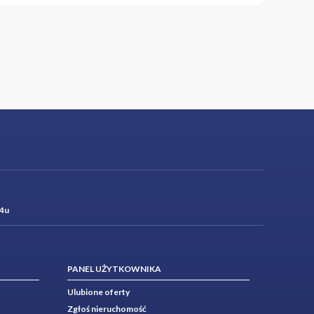
4u
PANEL UŻYTKOWNIKA
Ulubione oferty
Zgłoś nieruchomość