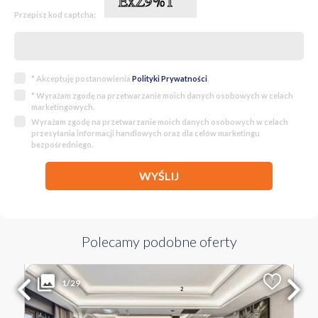
Przepisz kod captcha:
* Akceptuję postanowienia
Polityki Prywatności
.
* Wyrażam zgodę na przetwarzanie moich danych osobowych w celach
marketingowych.
Wyrażam zgodę na przetwarzanie moich danych osobowych w celach
przesyłania informacji handlowych oraz dla celów marketingu
bezpośredniego.
WYŚLIJ
Polecamy podobne oferty
3 700 000 PLN
WYŁĄCZNOŚĆ
1/29
2
Liczba pokoi
Powierzchnia
Cena za m
2
3
126 m
29 365 PLN