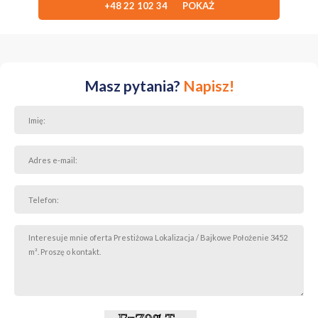
+48 22 102 34 POKAŻ
- International Eurpoean School
- Willy Brandt Schule
- Amercian School of Warsaw
- The British School of Warsaw
- Polsko-Francuska Szkoła "La Fontaine”
Masz pytania?
Napisz!