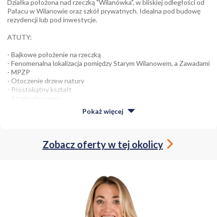
Działka położona nad rzeczką "Wilanówka", w bliskiej odległości od
Pałacu w Wilanowie oraz szkół prywatnych. Idealna pod budowę
rezydencji lub pod inwestycje.
ATUTY:
- Bajkowe położenie na rzeczką
- Fenomenalna lokalizacja pomiędzy Starym Wilanowem, a Zawadami
- MPZP
- Otoczenie drzew natury
- Prostokątny kształt
- Atrakcyjna cena
Pokaż
więcej
OPIS NIERUCHOMOŚCI
Idealna propozycja dla tych, którzy cenią bliskość miasta oraz magię
natury. Działka idealna pod budowę wymarzonego domu lub pod
Zobacz oferty w tej okolicy
inwestycje. Cicha spokojna okolica w połączeniu z bujną florą
tworzą niesamowity klimat. Do działki prowadzi nas utwardzona
droga z kostki brukowej. Sama nieruchomość ma kształt
nieregularnego prostokąta. Działka objęta jest Miejscowym Planem
Zagospodarowania Przestrzennego. „Przednia” cześć działki o
powierzchni blisko 1200 m² przeznaczona jest pod zabudowę
mieszkaniową jednorodzinną. W myśl 20.MN: