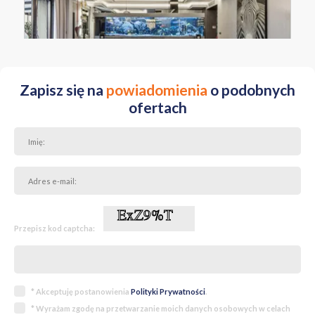
MAZOWIECKIE Warszawa Śródmieście Północne ul. Pokorna
Zapisz się na
powiadomienia
o podobnych
ofertach
Przepisz kod captcha:
* Akceptuję postanowienia
Polityki Prywatności
.
* Wyrażam zgodę na przetwarzanie moich danych osobowych w celach