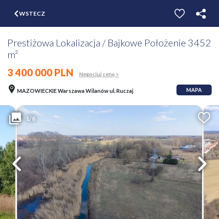
$
WSTECZ
ZGŁOŚ
WYCEŃ
Prestiżowa Lokalizacja / Bajkowe Położenie 3452
m²
3 400 000 PLN
Negocjuj cenę >
MAPA
MAZOWIECKIE Warszawa Wilanów ul. Ruczaj
1/8