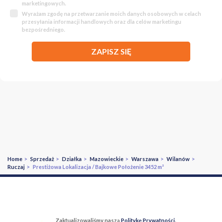
marketingowych.
Wyrażam zgodę na przetwarzanie moich danych osobowych w celach
przesyłania informacji handlowych oraz dla celów marketingu
bezpośredniego.
ZAPISZ SIĘ
Home
>
Sprzedaż
>
Działka
>
Mazowieckie
>
Warszawa
>
Wilanów
>
Ruczaj
> Prestiżowa Lokalizacja / Bajkowe Położenie 3452 m²
Zaktualizowaliśmy naszą
Politykę Prywatności
.