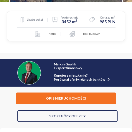
2
Powierzchnia
Cena za m
Liczba pokoi
2
3452 m
985 PLN
Piętro
Rok budowy
Marcin Gawlik
Ekspert finansowy
Kupujesz mieszkanie?
Porównaj oferty różnych banków
OPIS NIERUCHOMOŚCI
SZCZEGÓŁY OFERTY