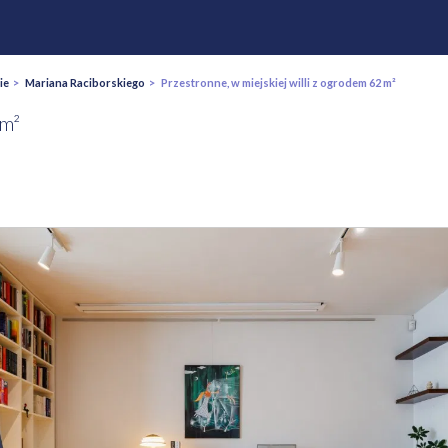
ie
>
Mariana Raciborskiego
> Przestronne, w miejskiej willi z ogrodem 62 m²
 m²