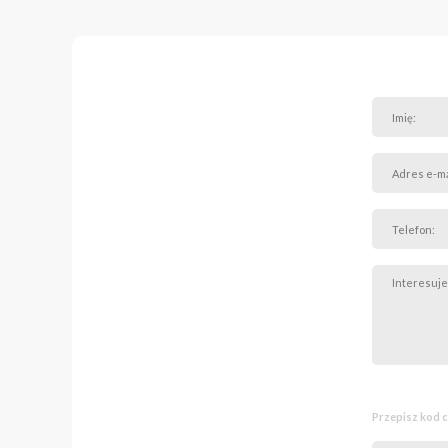
magazyn sezonowy.
Praktyczna spiżarnia: S
docenisz w codziennym ż
Ogród i parkowanie
Do dyspozycji mieszkańc
lokalami. W praktyce zap
Dodatkowo zapomnisz o 
znajduje się bezpośredn
Lokalizacja: Cisza w do
Mieszkanie znajduje się 
kameralną zabudowę oto
zaledwie kilka minut, a 
Cena obejmuje mieszkani
piwnica, spiżarnia) oraz
To unikalna nieruchomoś
wtórnego.
Przepisz kod 