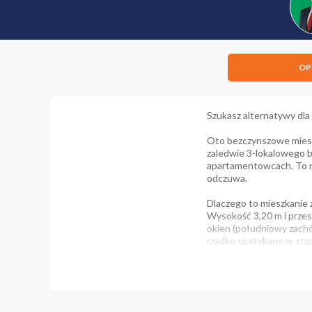
OP
Szukasz alternatywy dla
Oto bezczynszowe miesz
zaledwie 3-lokalowego b
apartamentowcach. To ni
odczuwa.
Dlaczego to mieszkanie 
Wysokość 3,20 m i prze
okien (południowy zachó
rzadko spotykane w sta
0 zł czynszu administrac
absolutna kontrola nad 
Standard, który broni s