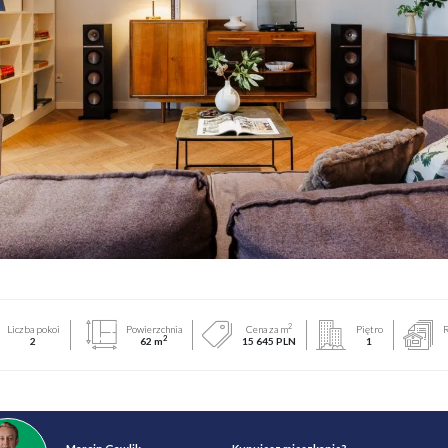
2
Liczba pokoi
Powierzchnia
Cena za m
Piętro
R
2
2
62 m
15 645 PLN
1