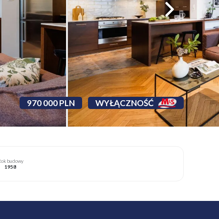
970 000 PLN
WYŁĄCZNOŚĆ
ok budowy
1958