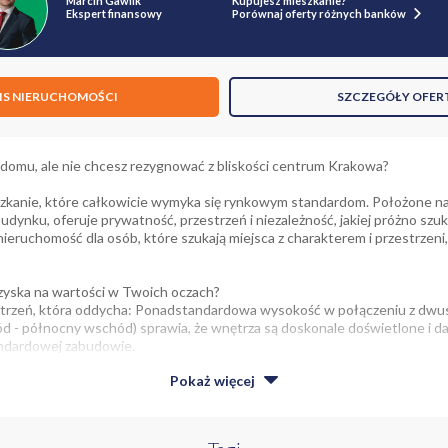
Marcin Gawlik
Kupujesz mieszkanie?
Ekspert finansowy
Porównaj oferty różnych banków
IS NIERUCHOMOŚCI
SZCZEGÓŁY OFER
 domu, ale nie chcesz rezygnować z bliskości centrum Krakowa?
kanie, które całkowicie wymyka się rynkowym standardom. Położone na 
udynku, oferuje prywatność, przestrzeń i niezależność, jakiej próżno s
eruchomość dla osób, które szukają miejsca z charakterem i przestrzeni,
zyska na wartości w Twoich oczach?
strzeń, która oddycha: Ponadstandardowa wysokość w połączeniu z dwu
d - północny wschód) sprawia, że wnętrza są doskonale doświetlone i d
ndardowej zabudowie.
Pokaż
więcej
yjnego: Płacisz wyłącznie za to, co faktycznie zużyjesz. To pełna niezale
kosztami utrzymania.
ię sam: Naturalny drewniany parkiet nadaje wnętrzu ponadczasową elegan