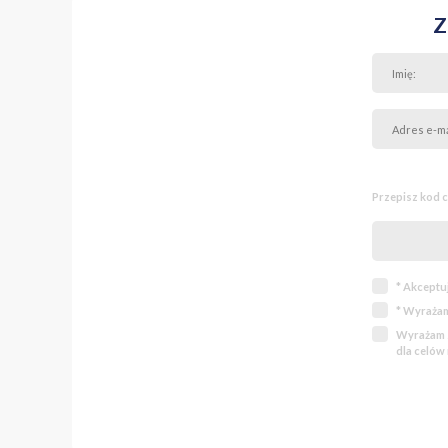
Z
Przepisz kod 
* Akceptu
* Wyrażam
Wyrażam z
dla celów