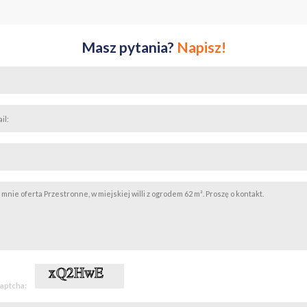
chowana pod schodami na klatce schodowej - genialne miejsce na domowe
yciu.
Masz pytania?
Napisz!
ów oddana jest zielona przestrzeń ogrodowa, współdzielona jedynie z 
ewnia to niezwykle kameralny, niemal prywatny sposób korzystania z ziel
krakowskich problemach z parkowaniem - swobodne i bezpłatne parko
io przy samym budynku.
skonałym punkcie logistycznym
w spokojnej, schowanej przed zgiełkiem części Krakowa w rejonie ul. Pilo
czenia z genialnym punktem komunikacyjnym. Do ścisłego centrum Krak
pełna infrastruktura handlowo-usługowa, szkoły i przystanki są dostępne 
e wraz z przynależnymi, formalnie przypisanymi do lokalu powierzchniam
 udziałem w nieruchomości wspólnej i gruncie.
ć dla kogoś, kto szuka klimatu domu i prywatności w cenie standardowe
captcha: