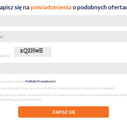
apisz się na
powiadomienia
o podobnych oferta
captcha:
ję postanowienia
Polityki Prywatności
.
 zgodę na przetwarzanie moich danych osobowych w celach marketingowych.
godę na przetwarzanie moich danych osobowych w celach przesyłania informacji h
 marketingu bezpośredniego.
ZAPISZ SIĘ