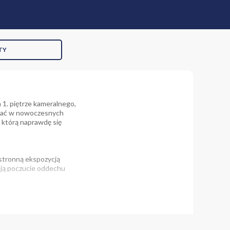
TY
1. piętrze kameralnego,
zukać w nowoczesnych
 którą naprawdę się
stronną ekspozycją
ają poczucie oddechu
żność finansowa i
cję. Mieszkanie przeszło