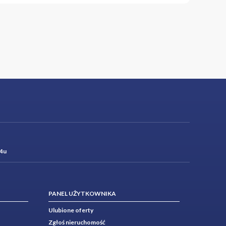
4u
PANEL UŻYTKOWNIKA
Ulubione oferty
Zgłoś nieruchomość