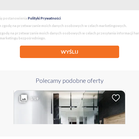
ję postanowienia
Polityki Prywatności
.
 zgodę na przetwarzanie moich danych osobowych w celach marketingowych.
godę na przetwarzanie moich danych osobowych w celach przesyłania informacji h
 marketingu bezpośredniego.
WYŚLIJ
Polecamy podobne oferty
998 000 PLN
WYŁĄCZNOŚĆ
2
Liczba pokoi
Powierzchnia
Cena za m
1/19
2
3
64.14 m
15 560 PLN
MAŁOPOLSKIE Kraków Dębniki ul. Karola Bunscha