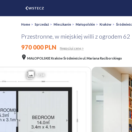
$
WSTECZ
ZGŁOŚ
WYCEŃ
Home
>
Sprzedaż
>
Mieszkanie
>
Małopolskie
>
Kraków
>
Śródmieśc
Przestronne, w miejskiej willi z ogrodem 62
970 000 PLN
Negocjuj cenę >
MAŁOPOLSKIE Kraków Śródmieście ul. Mariana Raciborskiego
1/24