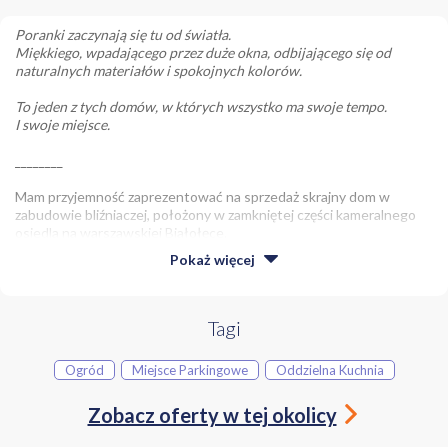
Poranki zaczynają się tu od światła.
Miękkiego, wpadającego przez duże okna, odbijającego się od
naturalnych materiałów i spokojnych kolorów.
To jeden z tych domów, w których wszystko ma swoje tempo.
I swoje miejsce.
________
Mam przyjemność zaprezentować na sprzedaż skrajny dom w
zabudowie bliźniaczej, położony w zamkniętej części kameralnego
osiedla na warszawskiej Białołęce.
Pokaż
więcej
Dom oferuje 146,12 m² powierzchni użytkowej (w tym garaż) oraz
prywatny ogród o powierzchni 96 m².
NAJWAŻNIEJSZE ATUTY
Tagi
Ogród
Miejsce Parkingowe
Oddzielna Kuchnia
powierzchnia: 146,12 m²
Zobacz oferty w tej okolicy
ogród: ok. 96 m²