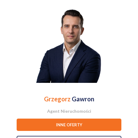
jeden sąsiad za ścianą
zamknięta, kameralna część osiedla (8 lokali)
garaż + miejsce postojowe
wykończenie w wysokim standardzie według projektu
architekta
naturalne materiały (drewno, kamień)
doskonała lokalizacja
UKŁAD POMIESZCZEŃ
Parter (52,97 m², w tym garaż 17,5 m²):
Grzegorz
Gawron
salon z dużymi przeszkleniami i wyjściem do ogrodu
Agent Nieruchomości
kuchnia w zabudowie
INNE OFERTY
toaleta