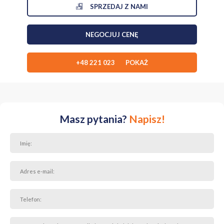
SPRZEDAJ Z NAMI
wiatrołap
garaż
NEGOCJUJ CENĘ
Piętro (52,65 m²):
+48 221 023 POKAŻ
3 sypialnie
przestronna łazienka z oknem
Masz pytania?
Napisz!
Poddasze (40,5 m²):
przestrzeń do pracy / relaksu / aktywności
pralnia
pomieszczenie techniczne