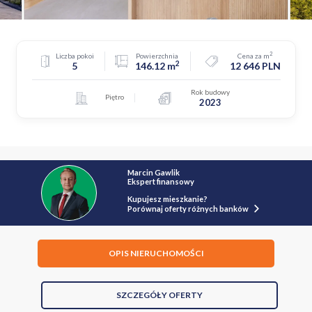
2
Liczba pokoi
Powierzchnia
Cena za m
2
5
146.12 m
12 646 PLN
Rok budowy
Piętro
2023
Marcin Gawlik
Ekspert finansowy
Kupujesz mieszkanie?
Porównaj oferty różnych banków
OPIS NIERUCHOMOŚCI
SZCZEGÓŁY OFERTY