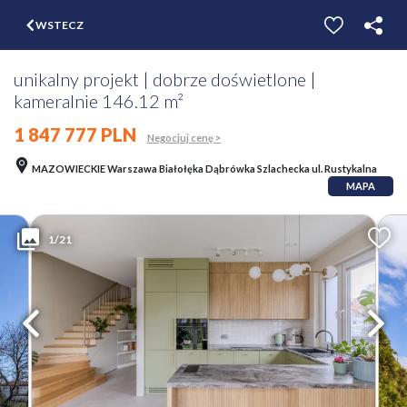
$
WSTECZ
ZGŁOŚ
WYCEŃ
unikalny projekt | dobrze doświetlone |
kameralnie 146.12 m²
1 847 777 PLN
Negocjuj cenę >
MAZOWIECKIE Warszawa Białołęka Dąbrówka Szlachecka ul. Rustykalna
MAPA
1/21