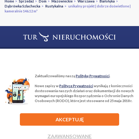
Home
>
Sprzedaż
>
Dom
>
Mazowieckie
>
Warszawa
>
Białołęka
>
Dąbrówka Szlachecka
>
Rustykalna
> unikalny projekt | dobrze doświetlone |
kameralnie 146.12 m²
T:
22 299 68 68
M:
biuro@tur-nieruchomosci.pl
Biuro Nieruchomości Tur Nieruchomości
Zaktualizowaliśmy naszą
Politykę Prywatności
.
03−134 Warszawa, ul. Książkowa 10/4u
Nowe zapisy w
Polityce Prywatności
wynikają z konieczności
dostosowania naszych działań oraz dokumentacji do nowych
wymagań europejskiego Rozporządzenia o Ochronie Danych
ROZWIŃ
Osobowych (RODO), które jest stosowane od 25 maja 2018 r.
AKCEPTUJĘ
ZAAWANSOWANE
Agencja nieruchomości Tur Nieruchomości © 2026 Wszelkie prawa