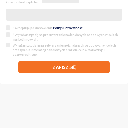
Przepisz kod captcha:
ogrzewanie podłogowe w całym domu
rekuperacja
* Akceptuję postanowienia
Polityki Prywatności
.
klimatyzacja (poddasze)
* Wyrażam zgodę na przetwarzanie moich danych osobowych w celach
okna 3-szybowe z moskitierami
marketingowych.
Wyrażam zgodę na przetwarzanie moich danych osobowych w celach
przesyłania informacji handlowych oraz dla celów marketingu
bezpośredniego.
ZAPISZ SIĘ
Jeśli szukasz domu z charakterem i prywatnością — zapraszam
do kontaktu.
Prześlę pełne materiały i pokażę tę nieruchomość na żywo.