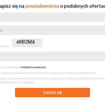
apisz się na
powiadomienia
o podobnych oferta
captcha:
ję postanowienia
Polityki Prywatności
.
 zgodę na przetwarzanie moich danych osobowych w celach marketingowych.
godę na przetwarzanie moich danych osobowych w celach przesyłania informacji h
 marketingu bezpośredniego.
ZAPISZ SIĘ