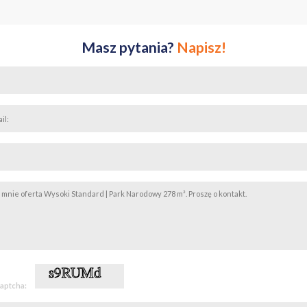
ztwo Kampinoskiego Parku Narodowego
tłowodowy
Masz pytania?
Napisz!
ysku deszczówki do nawadniania
enie zmierzchowe
dy
meralnym, zamkniętym osiedlu w otoczeniu zieleni, na samej granicy Ka
kojna okolica zapewnia pełną prywatność, a jednocześnie gwarantuje szy
cji.
ACJE:
ycia domu z mniejszą działką o powierzchni 1710 m².
tu!
captcha: