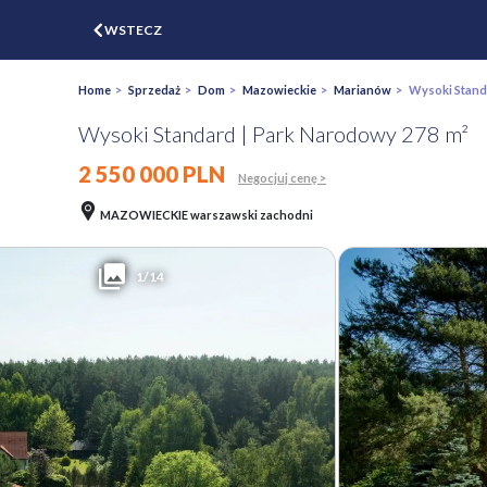
$
WSTECZ
ZGŁOŚ
WYCEŃ
Home
>
Sprzedaż
>
Dom
>
Mazowieckie
>
Marianów
> Wysoki Standa
Wysoki Standard | Park Narodowy 278 m²
2 550 000 PLN
Negocjuj cenę >
MAZOWIECKIE warszawski zachodni
1/14