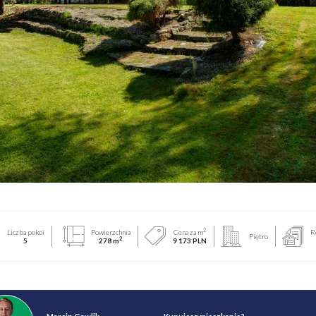
2
Liczba pokoi
Powierzchnia
Cena za m
R
Piętro
2
5
278 m
9 173 PLN