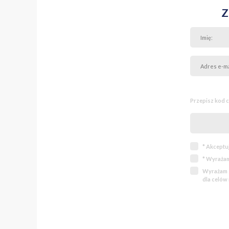
Z
Przepisz kod 
* Akceptu
* Wyrażam
Wyrażam z
dla celów