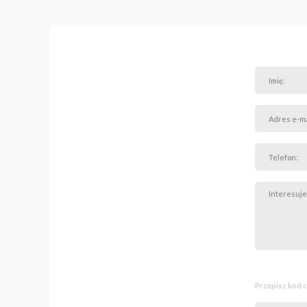
Najważniejsze atuty:
* Bezpośrednie sąsied
* szybki internet świa
* podziemny system odz
* automatyczne oświetl
* garaż na dwa samocho
LOKALIZACJA:
Dom położony jest na ka
Narodowego. Cicha i spo
infrastruktury i komunika
DODATKOWE INFORM
* Istnieje możliwość nab
Zapraszamy do kontak
Przepisz kod 