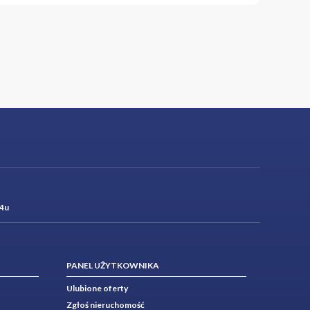
4u
PANEL UŻYTKOWNIKA
Ulubione oferty
Zgłoś nieruchomość