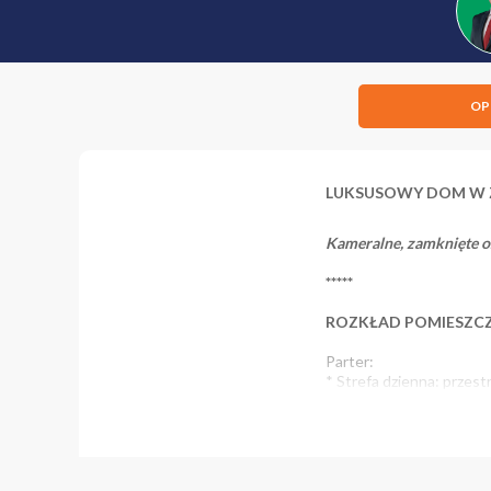
OP
LUKSUSOWY DOM W Z
Kameralne, zamknięte o
*****
ROZKŁAD POMIESZC
Parter:
* Strefa dzienna: przest
* sypialnia
* łazienka
* garderoba
* pralnia oraz kotłownia
* garaż na dwa auta