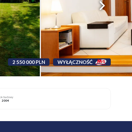
2 550 000 PLN
WYŁĄCZNOŚĆ
ok budowy
2004