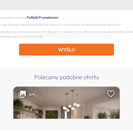
ję postanowienia
Polityki Prywatności
.
 zgodę na przetwarzanie moich danych osobowych w celach marketingowych.
godę na przetwarzanie moich danych osobowych w celach przesyłania informacji h
 marketingu bezpośredniego.
WYŚLIJ
Polecamy podobne oferty
2 953 703 PLN
WYŁĄCZNOŚĆ
2
Liczba pokoi
Powierzchnia
Cena za m
1/9
2
8
183 m
16 140 PLN
MAZOWIECKIE Warszawa Żoliborz Marymont-Potok ul.
Krzysztofa Opalińskiego