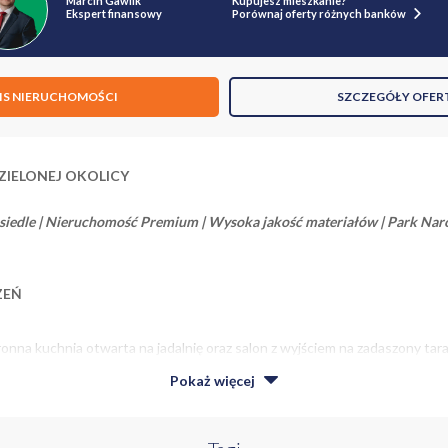
Marcin Gawlik
Kupujesz mieszkanie?
Ekspert finansowy
Porównaj oferty różnych banków
IS NIERUCHOMOŚCI
SZCZEGÓŁY OFER
IELONEJ OKOLICY
siedle | Nieruchomość Premium | Wysoka jakość materiałów | Park Na
ZEŃ
ronna kuchnia otwarta na jadalnię oraz salon z wyjściem na zadaszony tara
Pokaż
więcej