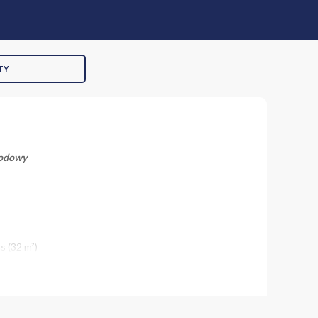
TY
rodowy
s (32 m²)