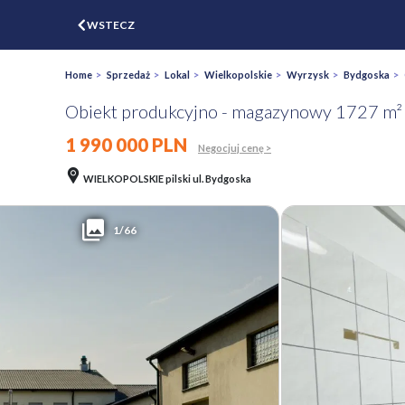
$
WSTECZ
ZGŁOŚ
WYCEŃ
Home
>
Sprzedaż
>
Lokal
>
Wielkopolskie
>
Wyrzysk
>
Bydgoska
> 
Obiekt produkcyjno - magazynowy 1727 m²
1 990 000 PLN
Negocjuj cenę >
WIELKOPOLSKIE pilski ul. Bydgoska
1/66