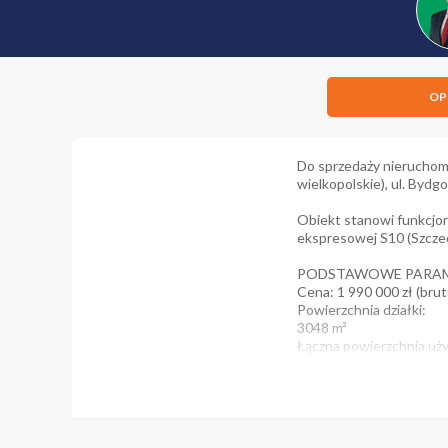
OP
Do sprzedaży nieruchom
wielkopolskie), ul. Bydg
Obiekt stanowi funkcjon
ekspresowej S10 (Szczec
PODSTAWOWE PARA
Cena: 1 990 000 zł (bru
Powierzchnia działki:
3048 m²
Łączna powierzchnia u
1727,13 m²
MPZP:
1MN/U - tereny zabudow
ZABUDOWA NIERUCH