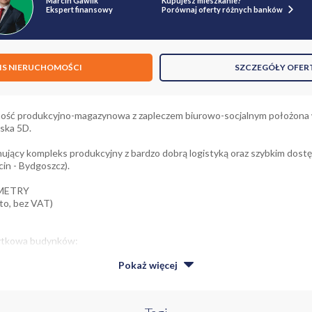
Marcin Gawlik
Kupujesz mieszkanie?
Ekspert finansowy
Porównaj oferty różnych banków
IS NIERUCHOMOŚCI
SZCZEGÓŁY OFER
ość produkcyjno-magazynowa z zapleczem biurowo-socjalnym położona 
oska 5D.
ujący kompleks produkcyjny z bardzo dobrą logistyką oraz szybkim dost
in - Bydgoszcz).
METRY
tto, bez VAT)
żytkowa budynków:
Pokaż
więcej
y mieszkaniowej jednorodzinnej i usługowej
OMOŚCI