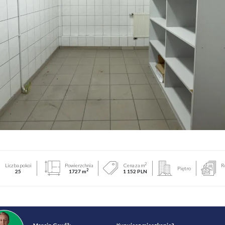
2
Liczba pokoi
Powierzchnia
Cena za m
R
Piętro
2
25
1727 m
1 152 PLN