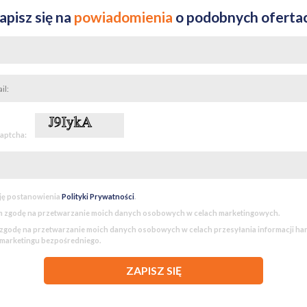
apisz się na
powiadomienia
o podobnych oferta
captcha:
ję postanowienia
Polityki Prywatności
.
 zgodę na przetwarzanie moich danych osobowych w celach marketingowych.
godę na przetwarzanie moich danych osobowych w celach przesyłania informacji h
 marketingu bezpośredniego.
ZAPISZ SIĘ