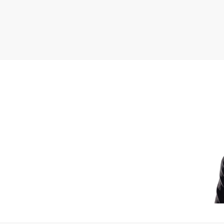
1. Budynek produkcyjno
-rok budowy: 2006
-2 kondygnacje
-powierzchnia użytkowa
Funkcje:
-hala produkcyjna (parte
-biura
-pomieszczenia socjalne
-szatnie damskie i męski
-pomieszczenia gospoda
2. Budynek magazynowo
-rok budowy: 2006
-1 kondygnacja
-powierzchnia użytkowa
Funkcje:
-magazyn produktów
-magazyn surowców
-hala maszyn
-magazyn odpadów
-portiernia
-łazienka
3. Budynek produkcyjny 
-lata 60-te (remont 200
-częściowo podpiwniczo
-powierzchnia użytkowa