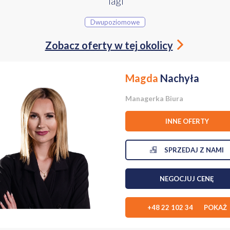
Tagi
-socjalny
Dwupoziomowe
: 554,17 m²
Zobacz oferty w tej okolicy
r)
Magda
Nachyła
e
rcze
-produkcyjny
Managerka Biura
INNE OFERTY
: 959,26 m²
SPRZEDAJ Z NAMI
NEGOCJUJ CENĘ
z kotłownią
2)
+48 22 102 34 POKAŻ
ny
: 213,70 m²