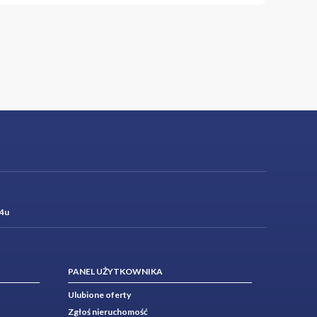
4u
PANEL UŻYTKOWNIKA
Ulubione oferty
Zgłoś nieruchomość