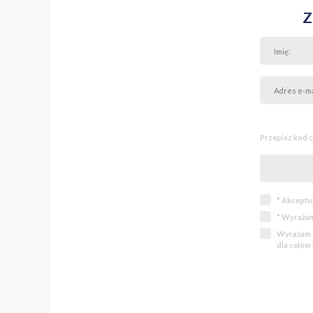
Z
Przepisz kod 
* Akceptu
* Wyrażam
Wyrażam z
dla celów