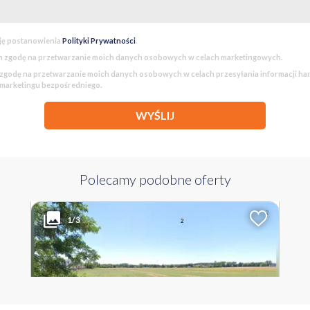
y miasta
 ekspresowej S10
iła - Bydgoszcz
ję postanowienia
Polityki Prywatności
.
 zgodę na przetwarzanie moich danych osobowych w celach marketingowych.
a:
godę na przetwarzanie moich danych osobowych w celach przesyłania informacji h
 marketingu bezpośredniego.
WYŚLIJ
ego
Polecamy podobne oferty
1 868 484 PLN
WYŁĄCZNOŚĆ
2
Liczba pokoi
Powierzchnia
Cena za m
1/3
2
5585 m
335 PLN
WIELKOPOLSKIE poznański