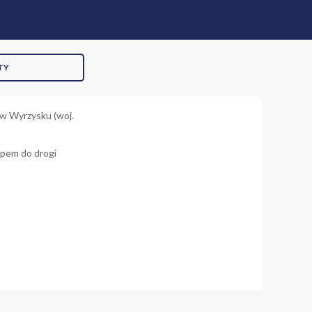
TY
w Wyrzysku (woj.
ępem do drogi