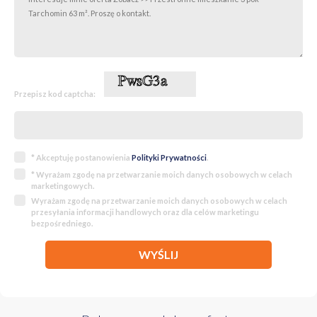
Kaucja zwrotna:
6800 zł
Zapraszam do kontaktu oraz na prezentację nieruchomości!
Przepisz kod captcha:
* Akceptuję postanowienia
Polityki Prywatności
.
* Wyrażam zgodę na przetwarzanie moich danych osobowych w celach
marketingowych.
Wyrażam zgodę na przetwarzanie moich danych osobowych w celach
przesyłania informacji handlowych oraz dla celów marketingu
bezpośredniego.
WYŚLIJ