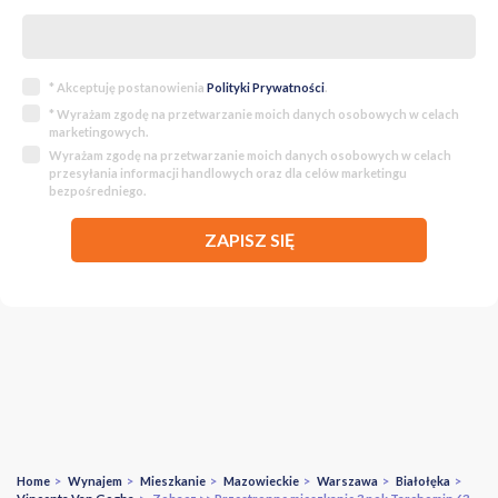
* Akceptuję postanowienia
Polityki Prywatności
.
* Wyrażam zgodę na przetwarzanie moich danych osobowych w celach
marketingowych.
Wyrażam zgodę na przetwarzanie moich danych osobowych w celach
przesyłania informacji handlowych oraz dla celów marketingu
bezpośredniego.
ZAPISZ SIĘ
Home
>
Wynajem
>
Mieszkanie
>
Mazowieckie
>
Warszawa
>
Białołęka
>