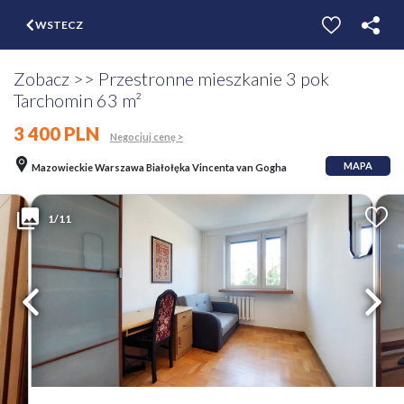
$
WSTECZ
ZGŁOŚ
WYCEŃ
Zobacz >> Przestronne mieszkanie 3 pok
Tarchomin 63 m²
3 400 PLN
Negocjuj cenę >
MAPA
Mazowieckie Warszawa Białołęka Vincenta van Gogha
1/11