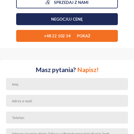
SPRZEDAJ Z NAMI
Mieszkanie w pełni umeblowane i wyposażone,
Dodatkowo możliwość parkowania
na terenie osiedla.
NEGOCJUJ CENĘ
Lokalizacja i okolica
Nieruchomość położona jest w doskonałym punkcie Tarchomina:
w najbliższym sąsiedztwie pełna infrastruktura: sklepy,
+48 22 102 34 POKAŻ
punkty usługowe, banki, poczta, apteki, place zabaw oraz
Galeria Północna
,
bliskość
Białołęckiego Ośrodka Sportu
oraz licznych
ścieżek rowerowych,
okolica bogata w tereny zielone, idealne na spacery,
rekreację i uprawianie sportu.
Masz pytania?
Napisz!
Komunikacja
Świetne połączenie z różnymi częściami Warszawy:
w niedalekiej odległości znajdują się
przystanki
autobusowe oraz tramwajowe
,
bezpośredni i szybki dojazd tramwajem do stacji
Metro
Młociny
oraz do ścisłego centrum miasta.
Opłaty:
Czynsz najmu:
3400 zł
(kwota zawiera już opłatę
administracyjną)
Dodatkowo płatne: media (woda, gaz, prąd) według zużycia