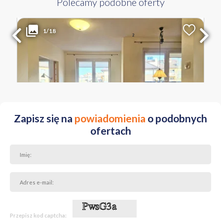
Polecamy podobne oferty
3 700 PLN
WYŁĄCZNOŚĆ
1/18
2
Liczba pokoi
Powierzchnia
Cena za m
2
2
56.74 m
65 PLN
MAZOWIECKIE Warszawa Ursynów ul. Wąwozowa
Zapisz się na
powiadomienia
o podobnych
ofertach
Przepisz kod captcha: