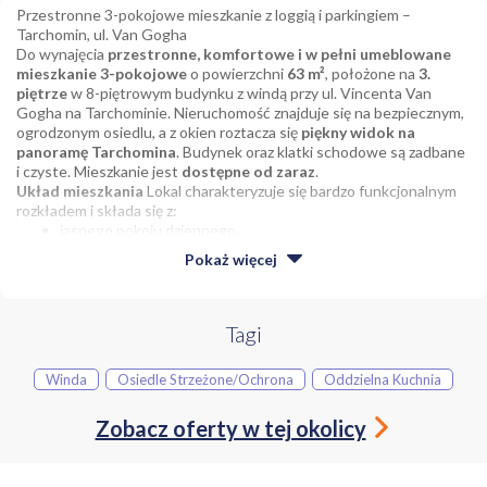
Przestronne 3-pokojowe mieszkanie z loggią i parkingiem –
Tarchomin, ul. Van Gogha
Do wynajęcia
przestronne, komfortowe i w pełni umeblowane
mieszkanie 3-pokojowe
o powierzchni
63 m²
, położone na
3.
piętrze
w 8-piętrowym budynku z windą przy ul. Vincenta Van
Gogha na Tarchominie. Nieruchomość znajduje się na bezpiecznym,
ogrodzonym osiedlu, a z okien roztacza się
piękny widok na
panoramę Tarchomina
. Budynek oraz klatki schodowe są zadbane
i czyste. Mieszkanie jest
dostępne od zaraz
.
Układ mieszkania
Lokal charakteryzuje się bardzo funkcjonalnym
rozkładem i składa się z:
jasnego pokoju dziennego,
oddzielnej, widnej kuchni z kącikiem jadalnianym,
Pokaż
więcej
dwóch niezależnych pokoi (sypialni/gabinetów),
łazienki,
osobnej toalety,
przestronnego przedpokoju,
Tagi
dużej loggii
.
Winda
Osiedle Strzeżone/ochrona
Oddzielna Kuchnia
Pokój dzienny
stanowi jasną i bardzo ustawną przestrzeń
wypoczynkową. Został wyposażony w wygodną kanapę, stolik
kawowy, szafki oraz funkcjonalną szafkę RTV. Duże okna oraz drzwi
Zobacz oferty w tej okolicy
balkonowe doskonale doświetlają całe wnętrze naturalnym
światłem i prowadzą bezpośrednio na
przestronną loggię
.