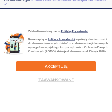
Vincenta Van Gogha
> Zobacz >> Przestronne mieszkanie 3 pok Tarchomin 63
m²
Zaktualizowaliśmy naszą
Politykę Prywatności
.
Nowe zapisy w
Polityce Prywatności
wynikają z konieczności
T:
22 299 68 68
M:
biuro@tur-nieruchomosci.pl
dostosowania naszych działań oraz dokumentacji do nowych
wymagań europejskiego Rozporządzenia o Ochronie Danych
Osobowych (RODO), które jest stosowane od 25 maja 2018 r.
Biuro Nieruchomości Tur Nieruchomości
03−134 Warszawa, ul. Książkowa 10/4u
AKCEPTUJĘ
ROZWIŃ
ZAAWANSOWANE
ZADZWOŃ
NAPISZ
Agencja nieruchomości Tur Nieruchomości © 2026 Wszelkie prawa
zastrzeżone.