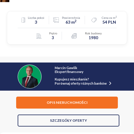
2
Liczba pokoi
Powierzchnia
Cena za m
2
3
63 m
54 PLN
Piętro
Rok budowy
3
1980
Marcin Gawlik
Ekspert finansowy
Kupujesz mieszkanie?
Porównaj oferty różnych banków
OPIS NIERUCHOMOŚCI
SZCZEGÓŁY OFERTY