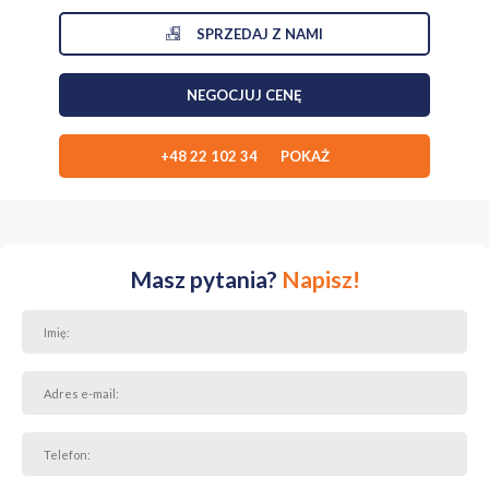
miejsce dla osób, które cenią przestrzeń i kontakt z naturą, nie
rezygnując z wygody życia blisko miasta.
SPRZEDAJ Z NAMI
Zapraszamy na prezentację!
NEGOCJUJ CENĘ
+48 22 102 34 POKAŻ
Masz pytania?
Napisz!