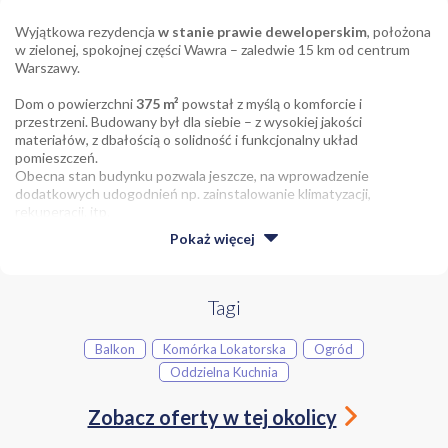
Wyjątkowa rezydencja
w stanie prawie deweloperskim
, położona
w zielonej, spokojnej części Wawra – zaledwie 15 km od centrum
Warszawy.
Dom o powierzchni
375 m²
powstał z myślą o komforcie i
przestrzeni. Budowany był dla siebie – z wysokiej jakości
materiałów, z dbałością o solidność i funkcjonalny układ
pomieszczeń.
Obecna stan budynku pozwala jeszcze, na wprowadzenie
dodatkowych udogodnień np. zainstalowanie klimatyzacji,
rekuperacji. itp.
Pokaż
więcej
Nieruchomość:
powierzchnia użytkowa: około 375 m²
działka: 2500 m² (z możliwością dokupienia dodatkowych
Tagi
4000 m²)
budynek z cegły
Balkon
Komórka Lokatorska
Ogród
dach pokryty blachodachówką imitującą gont
Oddzielna Kuchnia
okna plastikowe, duże przeszklenia
wszystkie media rozprowadzone,(woda, prąd w budynku, gaz
w ulicy)
Zobacz oferty w tej okolicy
możliwość instalacji kotła gazowego lub pompy ciepła