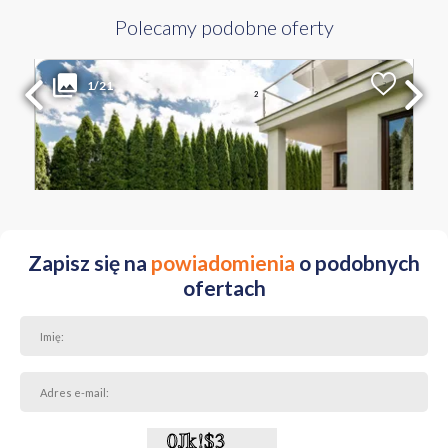
Polecamy podobne oferty
3 790 000 PLN
WYŁĄCZNOŚĆ
1/21
2
Liczba pokoi
Powierzchnia
Cena za m
2
5
217 m
17 465 PLN
MAZOWIECKIE Warszawa Wilanów ul. Starodawna
Zapisz się na
powiadomienia
o podobnych
ofertach