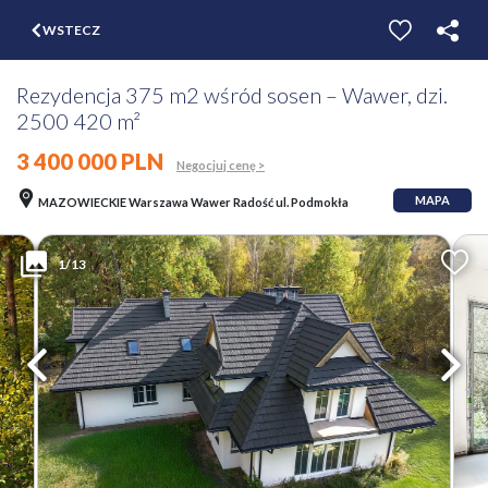
$
WSTECZ
ZGŁOŚ
WYCEŃ
Rezydencja 375 m2 wśród sosen – Wawer, dzi.
2500 420 m²
3 400 000 PLN
Negocjuj cenę >
MAPA
MAZOWIECKIE Warszawa Wawer Radość ul. Podmokła
1/13