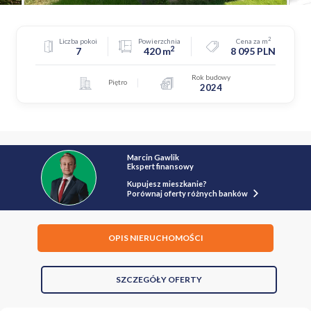
2
Liczba pokoi
Powierzchnia
Cena za m
2
7
420 m
8 095 PLN
Rok budowy
Piętro
2024
Marcin Gawlik
Ekspert finansowy
Kupujesz mieszkanie?
Porównaj oferty różnych banków
OPIS NIERUCHOMOŚCI
SZCZEGÓŁY OFERTY