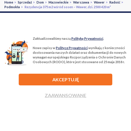
Home
>
Sprzedaż
>
Dom
>
Mazowieckie
>
Warszawa
>
Wawer
>
Radość
>
Podmokła
> Rezydencja 375 m2 wśród sosen – Wawer, dzi. 2500 420 m²
Zaktualizowaliśmy naszą
Politykę Prywatności
.
Nowe zapisy w
Polityce Prywatności
wynikają z konieczności
T:
22 299 68 68
M:
biuro@tur-nieruchomosci.pl
dostosowania naszych działań oraz dokumentacji do nowych
wymagań europejskiego Rozporządzenia o Ochronie Danych
Osobowych (RODO), które jest stosowane od 25 maja 2018 r.
Biuro Nieruchomości Tur Nieruchomości
03−134 Warszawa, ul. Książkowa 10/4u
AKCEPTUJĘ
ROZWIŃ
ZAAWANSOWANE
ZADZWOŃ
NAPISZ
Agencja nieruchomości Tur Nieruchomości © 2026 Wszelkie prawa
zastrzeżone.