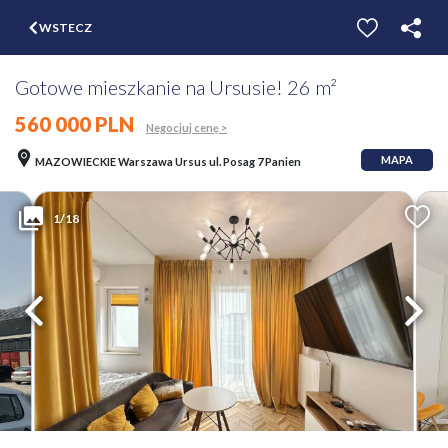
$
WSTECZ
ZGŁOŚ
WYCEŃ
Gotowe mieszkanie na Ursusie! 26 m²
560 000 PLN
Negocjuj cenę >
MAPA
MAZOWIECKIE Warszawa Ursus ul. Posag 7 Panien
1/18