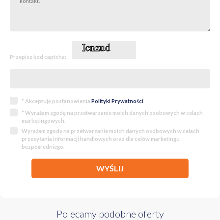
Przepisz kod captcha:
* Akceptuję postanowienia
Polityki Prywatności
.
* Wyrażam zgodę na przetwarzanie moich danych osobowych w celach
marketingowych.
Wyrażam zgodę na przetwarzanie moich danych osobowych w celach
przesyłania informacji handlowych oraz dla celów marketingu
bezpośredniego.
WYŚLIJ
Polecamy podobne oferty