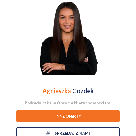
Położenie w jednej z najbardziej poszukiwanych lokalizacji Ursus.
Pełne wyposażenie włączone w cenę, gotowe do zamieszkania od
zaraz.
Idealne zarówno dla inwestycji, jak i jako pierwsze mieszkanie dla
singla lub pary.
Nie przegap tej wyjątkowej okazji na zakup doskonałej
nieruchomości w atrakcyjnej cenie! Skontaktuj się z nami już dzisiaj,
aby umówić się na oglądanie mieszkania.
Zapraszamy do kontaktu w celu uzyskania dodatkowych informacji
oraz umówienia się na spotkanie w celu obejrzenia nieruchomości.
Agnieszka
Gozdek
Pośredniczka w Obrocie Nieruchomościami
INNE OFERTY
SPRZEDAJ Z NAMI