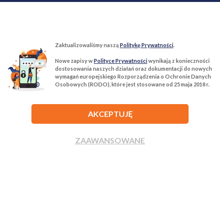
Zaktualizowaliśmy naszą
Politykę Prywatności
.
Nowe zapisy w
Polityce Prywatności
wynikają z konieczności
T:
22 299 68 68
M:
biuro@tur-nieruchomosci.pl
dostosowania naszych działań oraz dokumentacji do nowych
wymagań europejskiego Rozporządzenia o Ochronie Danych
Osobowych (RODO), które jest stosowane od 25 maja 2018 r.
Biuro Nieruchomości Tur Nieruchomości
03−134 Warszawa, ul. Książkowa 10/4u
AKCEPTUJĘ
ROZWIŃ
ZAAWANSOWANE
ZADZWOŃ
NAPISZ
Agencja nieruchomości Tur Nieruchomości © 2026 Wszelkie prawa
zastrzeżone.