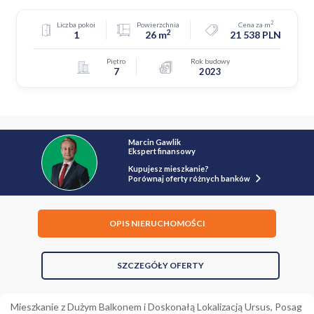
2
Liczba pokoi
Powierzchnia
Cena za m
2
1
26 m
21 538 PLN
Piętro
Rok budowy
7
2023
Marcin Gawlik
Ekspert finansowy
Kupujesz mieszkanie?
Porównaj oferty różnych banków
OPIS NIERUCHOMOŚCI
SZCZEGÓŁY OFERTY
Mieszkanie z Dużym Balkonem i Doskonałą Lokalizacją Ursus, Posag