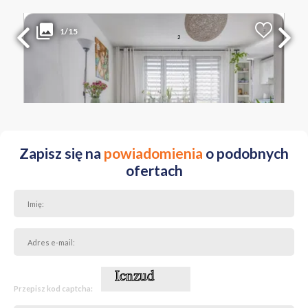
529 000 PLN
WYŁĄCZNOŚĆ
1/15
2
Liczba pokoi
Powierzchnia
Cena za m
2
1
33.40 m
15 838 PLN
MAZOWIECKIE Warszawa Praga-Południe ul. Jarocińska
Zapisz się na
powiadomienia
o podobnych
ofertach
Przepisz kod captcha: