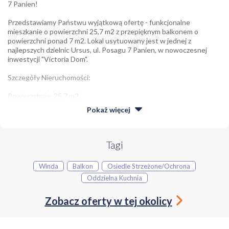
7 Panien!
Przedstawiamy Państwu wyjątkową ofertę - funkcjonalne
mieszkanie o powierzchni 25,7 m2 z przepięknym balkonem o
powierzchni ponad 7 m2. Lokal usytuowany jest w jednej z
najlepszych dzielnic Ursus, ul. Posagu 7 Panien, w nowoczesnej
inwestycji "Victoria Dom".
Szczegóły Nieruchomości:
Powierzchnia: 25,7 m2
Balkon: 7,5m2
Pokaż
więcej
Rozkład pomieszczeń: aneks kuchenny, salon, łazienka, przedpokój
z bardzo pojemną i głęboką szafą.
Typ mieszkania: jednopokojowe z oddzieloną strefą sypialnianą
Stan: w pełni umeblowane, wszystkie sprzęty oraz meble wliczone
Tagi
w cenę
Cena: 540 000 PLN
Winda
Balkon
Osiedle Strzeżone/ochrona
Oddzielna Kuchnia
Atuty Mieszkania:
Duży balkon zapewniający dodatkową przestrzeń do wypoczynku i
relaksu.
Zobacz oferty w tej okolicy
Funkcjonalny rozkład pomieszczeń z aneksem kuchennym oraz
oddzieloną strefą sypialnianą.
W mieszkaniu zainstalowana klimatyzacja.