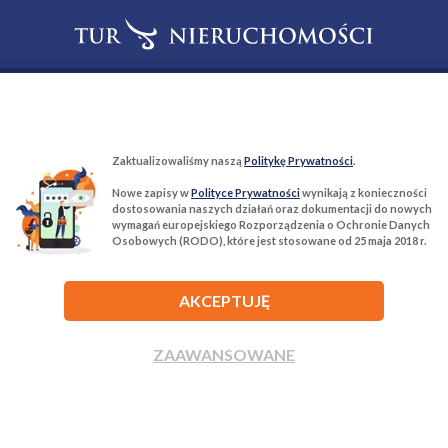
T:
22 299 68 68
M:
biuro@tur-nieruchomosci.pl
Biuro Nieruchomości Tur Nieruchomości
Zaktualizowaliśmy naszą
Politykę Prywatności
.
03−134 Warszawa, ul. Książkowa 10/4u
Nowe zapisy w
Polityce Prywatności
wynikają z konieczności
dostosowania naszych działań oraz dokumentacji do nowych
wymagań europejskiego Rozporządzenia o Ochronie Danych
ROZWIŃ
Osobowych (RODO), które jest stosowane od 25 maja 2018 r.
AKCEPTUJĘ
ZAAWANSOWANE
Agencja nieruchomości Tur Nieruchomości © 2026 Wszelkie prawa
zastrzeżone.
ZADZWOŃ
NAPISZ