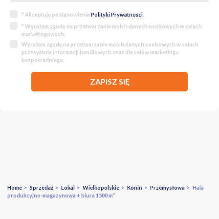
* Akceptuję postanowienia
Polityki Prywatności
.
* Wyrażam zgodę na przetwarzanie moich danych osobowych w celach
marketingowych.
Wyrażam zgodę na przetwarzanie moich danych osobowych w celach
przesyłania informacji handlowych oraz dla celów marketingu
bezpośredniego.
ZAPISZ SIĘ
Home
>
Sprzedaż
>
Lokal
>
Wielkopolskie
>
Konin
>
Przemysłowa
> Hala
produkcyjno-magazynowa + biura 1500 m²