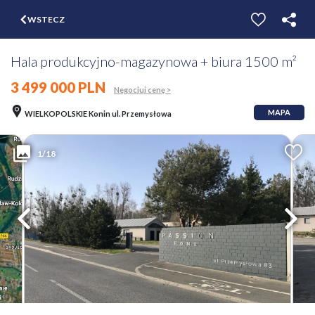
$
WSTECZ
ZGŁOŚ
WYCEŃ
Hala produkcyjno-magazynowa + biura 1500 m²
3 499 000 PLN
Negocjuj cenę >
MAPA
WIELKOPOLSKIE Konin ul. Przemysłowa
1/18