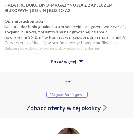
HALA PRODUKCYJNO-MAGAZYNOWA Z ZAPLECZEM
BIUROWYM | KONIN | BLISKO A2
Opis nieruchomości
Na sprzedaż funkcjonalna hala produkcyjno-magazynowa z częścią
socjalno-biurową, zlokalizowana na ogrodzonej działce o
powierzchni 5 200 m² w Koninie, w pobliżu zjazdu na autostradę A2.
Cały teren znajduje się w strefie przemysłowej, z możliwością
dalszej rozbudowy zgodnie z obowiązującym planem
zagospodarowania.
Pokaż
więcej
Powierzchnie:
łączna powierzchnia zabudowy: 1 500 m²
Tagi
hala produkcyjna: 800 m²
Miejsce Parkingowe
hale magazynowe: 720 m²
Zobacz oferty w tej okolicy
działka: 5 200 m² - plac manewrowy wyłożony kostką
brukową, miejsca parkingowe
możliwość podziału oraz rozbudowy magazynu