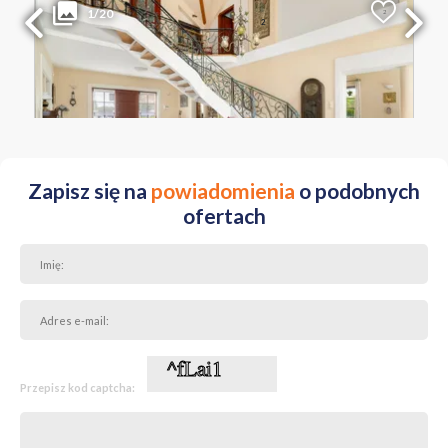
1/20
2
Liczba pokoi
Powierzchnia
Cena za m
2
5
241.99 m
13 199 PLN
WIELKOPOLSKIE poznański ul. Poznańska
Otoczenie przemysłowe sprzyja działalności produkcyjnej i
logistycznej. Teren z rozwiniętą infrastrukturą i dużym potencjałem
inwestycyjnym. Brak ograniczeń związanych z działalnością.
Zapraszam do kontaktu!
Zapisz się na
powiadomienia
o podobnych
ofertach
Przepisz kod captcha: