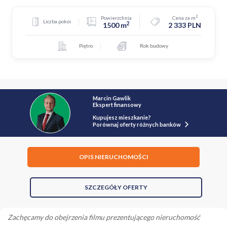
2
Powierzchnia
Cena za m
Liczba pokoi
2
1500 m
2 333 PLN
Piętro
Rok budowy
Marcin Gawlik
Ekspert finansowy
Kupujesz mieszkanie?
Porównaj oferty różnych banków
OPIS NIERUCHOMOŚCI
SZCZEGÓŁY OFERTY
Zachęcamy do obejrzenia filmu prezentującego nieruchomość