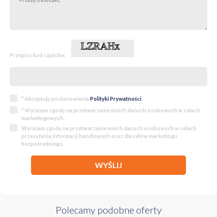
Przepisz kod captcha:
* Akceptuję postanowienia
Polityki Prywatności
.
* Wyrażam zgodę na przetwarzanie moich danych osobowych w celach
marketingowych.
Wyrażam zgodę na przetwarzanie moich danych osobowych w celach
przesyłania informacji handlowych oraz dla celów marketingu
bezpośredniego.
WYŚLIJ
Polecamy podobne oferty