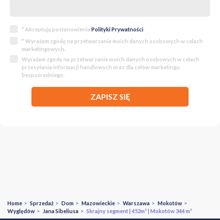
* Akceptuję postanowienia
Polityki Prywatności
.
* Wyrażam zgodę na przetwarzanie moich danych osobowych w celach
marketingowych.
Wyrażam zgodę na przetwarzanie moich danych osobowych w celach
przesyłania informacji handlowych oraz dla celów marketingu
bezpośredniego.
ZAPISZ SIĘ
Home
>
Sprzedaż
>
Dom
>
Mazowieckie
>
Warszawa
>
Mokotów
>
Wyględów
>
Jana Sibeliusa
> Skrajny segment | 452m² | Mokotów 344 m²