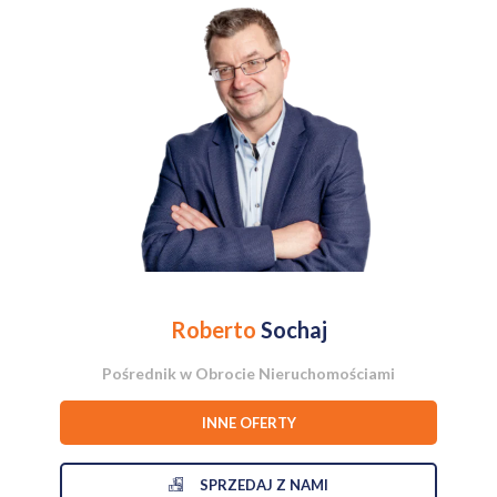
Piętro 1:
- główna sypialnia,
- dodatkowy pokój,
- łazienka z oknem .
Piętro 2:
- przestrzeń mieszkalna z możliwością wydzielenia niezależnego
apartamentu
( powierzchnia ok 85,6 m² o wysokości ponad 4m),
- pokój z łazienką.
Poziom -1 (piwnica): ,
- 3 pomieszczenia gospodarcze i użytkowe,
- otwarta przestrzeń z kominkiem, idealna do aranżacji na np. strefę
rekreacyjną, siłownię, pracownię lub playroom.
Roberto
Sochaj
DZIAŁKA I OTOCZENIE
Działka o powierzchni 300 m² zapewnia komfortową przestrzeń do
Pośrednik w Obrocie Nieruchomościami
życia w mieście, z miejscem na relaks i odpoczynek. Z tyłu domu
znajduje się
murowany basen,
który stanowi unikalny atut
INNE OFERTY
nieruchomości i daje możliwość stworzenia prywatnej strefy
rekreacyjnej. Ogród pozwala na aranżację przestrzeni
wypoczynkowej, tarasu lub zielonej strefy dla dzieci.
SPRZEDAJ Z NAMI