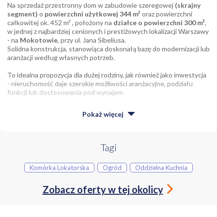
Na sprzedaż przestronny dom w zabudowie szeregowej
(skrajny
segment)
o
powierzchni użytkowej 344 m²
oraz powierzchni
całkowitej ok. 452 m² , położony na
działce o powierzchni 300 m²
,
w jednej z najbardziej cenionych i prestiżowych lokalizacji Warszawy
- na
Mokotowie
, przy ul. Jana Sibeliusa.
Solidna konstrukcja, stanowiąca doskonałą bazę do modernizacji lub
aranżacji według własnych potrzeb.
To idealna propozycja dla dużej rodziny, jak również jako inwestycja
- nieruchomość daje szerokie możliwości aranżacyjne, podziału
funkcji lub dostosowania pod wynajem.
We speak English - please do not hesitate to contact us.
Pokaż
więcej
UKŁAD NIERUCHOMOŚCI
Dom składa się z
4 kondygnacji (3 naziemnych oraz 1
podziemnej)
, co zapewnia dużą funkcjonalność i komfort
Tagi
użytkowania.
Komórka Lokatorska
Ogród
Oddzielna Kuchnia
Parter - część dzienna o powierzchni ok 83,9 m²,
- przestronny salon z wyjściem na taras i ogród,
Zobacz oferty w tej okolicy
- kuchnia z widokiem na zieleń,
- gabinet / pokój gościnny,
- toaleta,
- hol wejściowy.