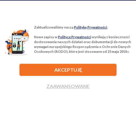
Zaktualizowaliśmy naszą
Politykę Prywatności
.
Nowe zapisy w
Polityce Prywatności
wynikają z konieczności
T:
22 299 68 68
M:
biuro@tur-nieruchomosci.pl
dostosowania naszych działań oraz dokumentacji do nowych
wymagań europejskiego Rozporządzenia o Ochronie Danych
Osobowych (RODO), które jest stosowane od 25 maja 2018 r.
Biuro Nieruchomości Tur Nieruchomości
03−134 Warszawa, ul. Książkowa 10/4u
AKCEPTUJĘ
ROZWIŃ
ZAAWANSOWANE
ZADZWOŃ
NAPISZ
Agencja nieruchomości Tur Nieruchomości © 2026 Wszelkie prawa
zastrzeżone.