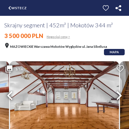
$
WSTECZ
ZGŁOŚ
WYCEŃ
Skrajny segment | 452m² | Mokotów 344 m²
3 500 000 PLN
Negocjuj cenę >
MAZOWIECKIE Warszawa Mokotów Wyględów ul. Jana Sibeliusa
MAPA
1/16