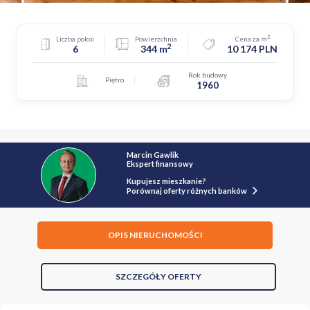
2
Liczba pokoi
Powierzchnia
Cena za m
2
6
344 m
10 174 PLN
Rok budowy
Piętro
1960
Marcin Gawlik
Ekspert finansowy
Kupujesz mieszkanie?
Porównaj oferty różnych banków
OPIS NIERUCHOMOŚCI
SZCZEGÓŁY OFERTY