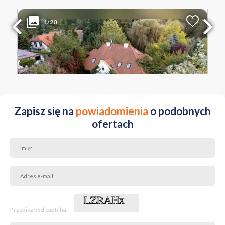
3 299 000 PLN
WYŁĄCZNOŚĆ
1/20
2
Liczba pokoi
Powierzchnia
Cena za m
2
6
270 m
12 219 PLN
MAZOWIECKIE Warszawa Wilanów Kępa Zawadowska ul. Kwarty
Zapisz się na
powiadomienia
o podobnych
ofertach
Przepisz kod captcha: