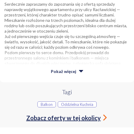
Serdecznie zapraszamy do zapoznania się z ofertą sprzedaży
naprawdę wyjątkowego apartamentu przy ulicy Racławickiej —
przestrzeni, której charakter trudno opisać samymi liczbami.
Mieszkanie rozłożone na trzech poziomach, idealna dla dużej
rodziny lub osób poszukujących przestrzeni blisko centrum miasta,
a jednocześnie w otoczeniu zieleni.
Już od pierwszego wejścia czuje się tu szczególną atmosferę —
światło, wysokość, jakość detali. To mieszkanie, które nie pokazuje
się od razu w całości; każdy poziom odkrywa coś nowego.
Poziom pierwszy to serce domu. Przedpokój prowadzi do
przestronnego salonu z kominkiem i balkonem — miejsca
stworzonego do długich wieczorów, z elegancką sofą skórzaną
marki Kler i atmosferą, która uspokaja po pracowitym dniu. Tuż
Pokaż
więcej
obok znajduje się osobna, jasna kuchnia z oknem, wyposażona w
meble wykonane na zamówienie przez włoską firmę Berloni, ze
sprzętem AGD marek Franke i Ariston. Na tym samym poziomie
mieści się także gabinet — idealny do pracy z domu lub jako
Tagi
biblioteka, przestronna garderoba oraz łazienka z prysznicem.
Eleganckie schody wewnętrzne z drewna jesionowego prowadzą
Balkon
Oddzielna Kuchnia
na poziom drugi — strefę prywatną domowników. Znajdują się tu
trzy sypialnie, przestronne, ciche, z indywidualnym charakterem.
Zobacz oferty w tej okolicy
Jest również wygodna pralnio-prasowalnia, czyli funkcjonalność,
której często brakuje w mieszkaniach tej klasy, oraz bardzo duża
łazienka z narożną wanną — prawdziwa strefa relaksu. Łazienki
wyposażone są w armaturę marek Grohe i Damixa oraz ceramikę