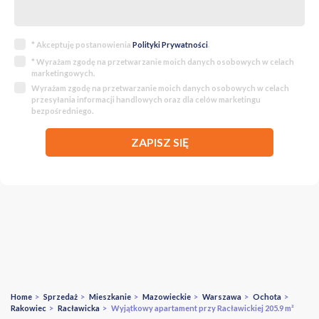
* Akceptuję postanowienia
Polityki Prywatności
.
* Wyrażam zgodę na przetwarzanie moich danych osobowych w celach
marketingowych.
Wyrażam zgodę na przetwarzanie moich danych osobowych w celach
przesyłania informacji handlowych oraz dla celów marketingu
bezpośredniego.
ZAPISZ SIĘ
Home
>
Sprzedaż
>
Mieszkanie
>
Mazowieckie
>
Warszawa
>
Ochota
>
Rakowiec
>
Racławicka
> Wyjątkowy apartament przy Racławickiej 205.9 m²