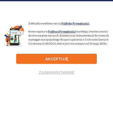
Zaktualizowaliśmy naszą
Politykę Prywatności
.
Nowe zapisy w
Polityce Prywatności
wynikają z konieczności
T:
22 299 68 68
M:
biuro@tur-nieruchomosci.pl
dostosowania naszych działań oraz dokumentacji do nowych
wymagań europejskiego Rozporządzenia o Ochronie Danych
Osobowych (RODO), które jest stosowane od 25 maja 2018 r.
Biuro Nieruchomości Tur Nieruchomości
03−134 Warszawa, ul. Książkowa 10/4u
AKCEPTUJĘ
ROZWIŃ
ZAAWANSOWANE
ZADZWOŃ
NAPISZ
Agencja nieruchomości Tur Nieruchomości © 2026 Wszelkie prawa
zastrzeżone.