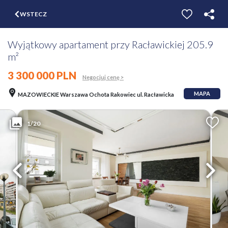
$
WSTECZ
ZGŁOŚ
WYCEŃ
Wyjątkowy apartament przy Racławickiej 205.9
m²
3 300 000 PLN
Negocjuj cenę >
MAPA
MAZOWIECKIE Warszawa Ochota Rakowiec ul. Racławicka
1/20