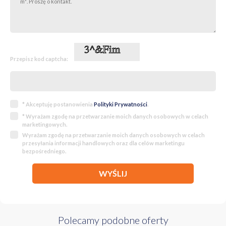
Przepisz kod captcha:
* Akceptuję postanowienia
Polityki Prywatności
.
* Wyrażam zgodę na przetwarzanie moich danych osobowych w celach
marketingowych.
Wyrażam zgodę na przetwarzanie moich danych osobowych w celach
przesyłania informacji handlowych oraz dla celów marketingu
bezpośredniego.
WYŚLIJ
Polecamy podobne oferty